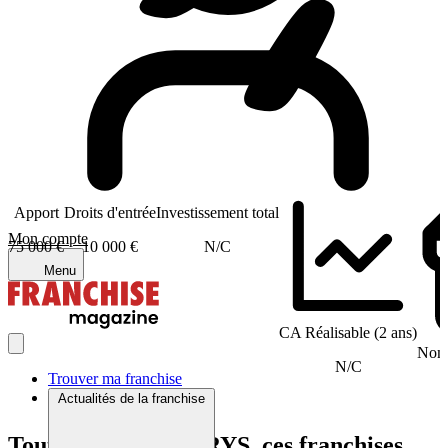
Apport
Droits d'entrée
Investissement total
Mon compte
75 000 €
10 000 €
N/C
Menu
CA Réalisable (2 ans)
Nomb
N/C
Trouver ma franchise
Actualités de la franchise
Tout comme NATARYS, ces franchises