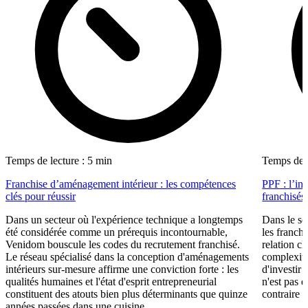
Temps de lecture : 5 min
Temps de l
Franchise d’aménagement intérieur : les compétences
PPF : l’in
clés pour réussir
franchisés
Dans un secteur où l'expérience technique a longtemps
Dans le se
été considérée comme un prérequis incontournable,
les franch
Venidom bouscule les codes du recrutement franchisé.
relation cl
Le réseau spécialisé dans la conception d'aménagements
complexité
intérieurs sur-mesure affirme une conviction forte : les
d'investir 
qualités humaines et l'état d'esprit entrepreneurial
n'est pas 
constituent des atouts bien plus déterminants que quinze
contraire d
années passées dans une cuisine...