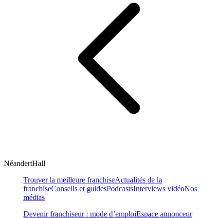
NéandertHall
Trouver la meilleure franchise
Actualités de la
franchise
Conseils et guides
Podcasts
Interviews vidéo
Nos
médias
Devenir franchiseur : mode d’emploi
Espace annonceur