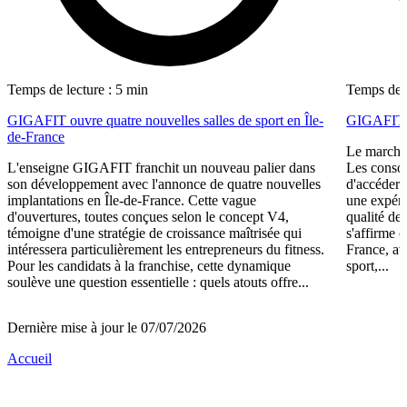
Temps de lecture : 5 min
Temps de l
GIGAFIT ouvre quatre nouvelles salles de sport en Île-
GIGAFIT r
de-France
Le marché 
L'enseigne GIGAFIT franchit un nouveau palier dans
Les consom
son développement avec l'annonce de quatre nouvelles
d'accéder 
implantations en Île-de-France. Cette vague
une expéri
d'ouvertures, toutes conçues selon le concept V4,
qualité de
témoigne d'une stratégie de croissance maîtrisée qui
s'affirme 
intéressera particulièrement les entrepreneurs du fitness.
France, av
Pour les candidats à la franchise, cette dynamique
sport,...
soulève une question essentielle : quels atouts offre...
Dernière mise à jour le 07/07/2026
Accueil