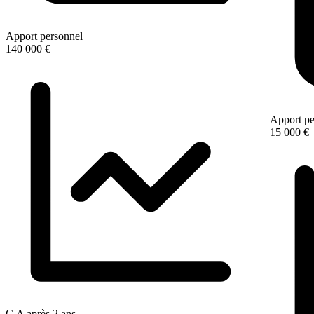
Apport personnel
140 000 €
Apport pe
15 000 €
C.A après 2 ans