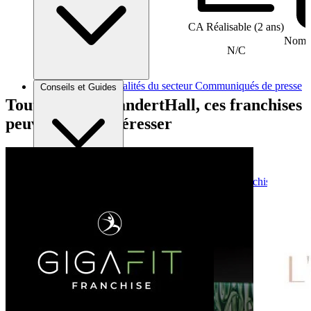
CA Réalisable (2 ans)
Nombr
N/C
Brèves et actus
Actualités du secteur
Communiqués de presse
Conseils et Guides
Interviews
Tout comme NéandertHall, ces franchises
peuvent vous intéresser
Conseils généraux
Devenir franchisé
Devenir franchiseur