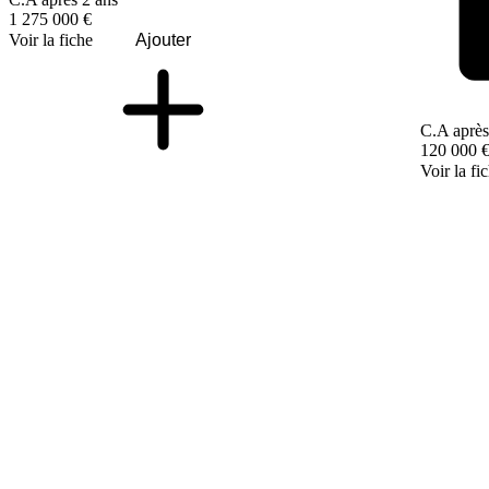
1 275 000 €
Voir la fiche
Ajouter
C.A après
120 000 
Voir la fi