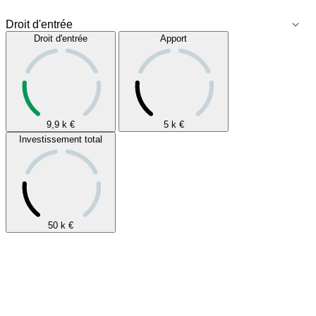
Droit d'entrée
Apport
9,9 k
€
5 k
€
Investissement total
50 k
€