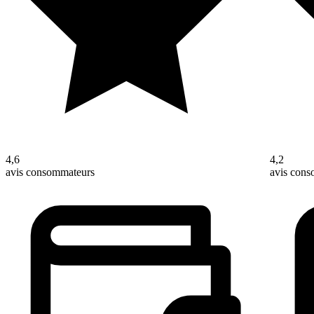
4,6
4,2
avis consommateurs
avis con