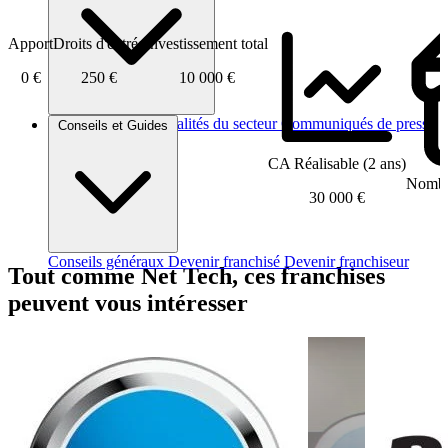
Apport
Droits d'entrée
Investissement total
0 €
250 €
10 000 €
Brèves et actus
Actualités du secteur
Communiqués de presse
Conseils et Guides
Interviews
CA Réalisable (2 ans)
Nombre
30 000 €
Conseils généraux
Devenir franchisé
Devenir franchiseur
Tout comme Net Tech, ces franchises
peuvent vous intéresser