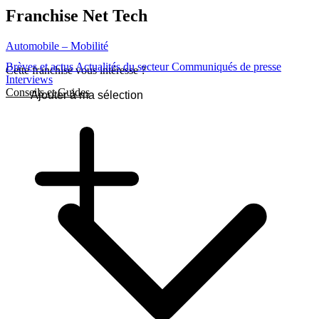
Franchise
Net Tech
Automobile – Mobilité
Brèves et actus
Actualités du secteur
Communiqués de presse
Cette franchise vous intéresse ?
Interviews
Conseils et Guides
Ajouter à ma sélection