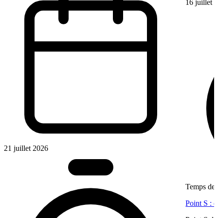
16 juillet
21 juillet 2026
Temps de l
Point S : 