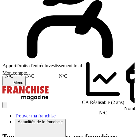
Apport
Droits d'entrée
Investissement total
Mon compte
N/C
N/C
N/C
Menu
CA Réalisable (2 ans)
Nombre
N/C
Trouver ma franchise
Actualités de la franchise
Tout comme Neuhaus, ces franchises