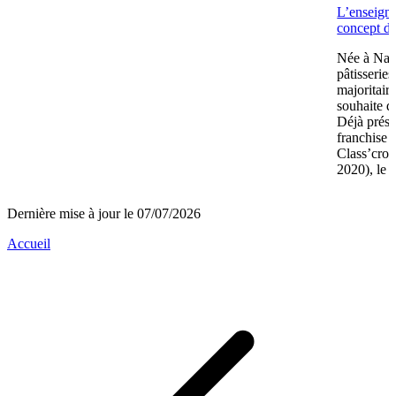
L’enseign
concept de
Née à Nant
pâtisserie
majoritair
souhaite d
Déjà prése
franchise 
Class’crou
2020), le 
Dernière mise à jour le 07/07/2026
Accueil