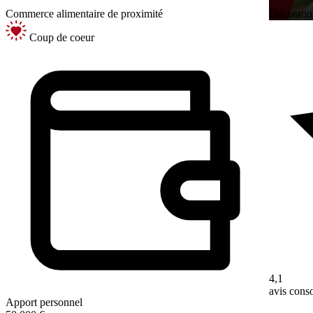
Commerce alimentaire de proximité
Décoratio
Coup de coeur
4,1
avis con
Apport personnel