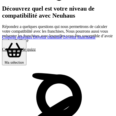
Découvrez quel est votre niveau de
compatibilité avec Neuhaus
Répondez a quelques questions qui nous permettrons de calculer
votre compatibilité avec les franchises, Nous pourrons aussi vous
présenter les franchises avec lesquelles vous êtes susceptible d’avoir
Conseils généraux
Devenir franchisé
Devenir franchiseur
le plus d’affinité
Commencer le quizz
Ma sélection