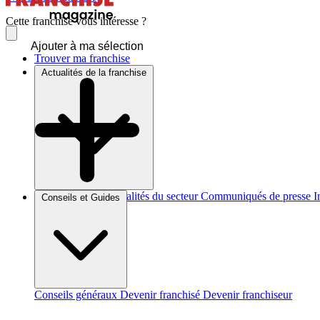
Cette franchise vous intéresse ?
Ajouter à ma sélection
Trouver ma franchise
Actualités de la franchise
Brèves et actus
Actualités du secteur
Communiqués de presse
I
Conseils et Guides
Conseils généraux
Devenir franchisé
Devenir franchiseur