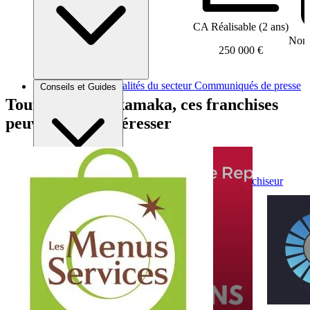
CA Réalisable (2 ans)
Nomb
250 000 €
Brèves et actus
Actualités du secteur
Communiqués de presse
Conseils et Guides
Interviews
Tout comme Takamaka, ces franchises
peuvent vous intéresser
Conseils généraux
Devenir franchisé
Devenir franchiseur