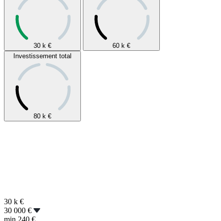
30 k
€
60 k
€
Investissement total
80 k
€
30 k
€
30 000 €
min
240 €