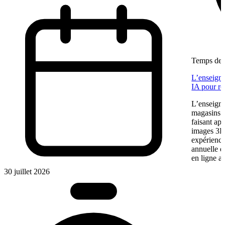
Temps de l
L’enseigne
IA pour re
L’enseigne
magasins f
faisant app
images 3D 
expérience
annuelle 
en ligne a
30 juillet 2026