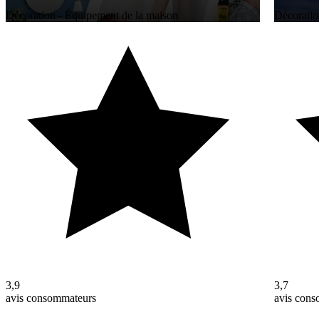
Décoration - Équipement de la maison
Décoratio
3,9
3,7
avis consommateurs
avis con