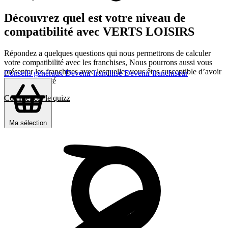
Découvrez quel est votre niveau de
compatibilité avec VERTS LOISIRS
Répondez a quelques questions qui nous permettrons de calculer
votre compatibilité avec les franchises, Nous pourrons aussi vous
présenter les franchises avec lesquelles vous êtes susceptible d’avoir
Conseils généraux
Devenir franchisé
Devenir franchiseur
le plus d’affinité
Commencer le quizz
Ma sélection