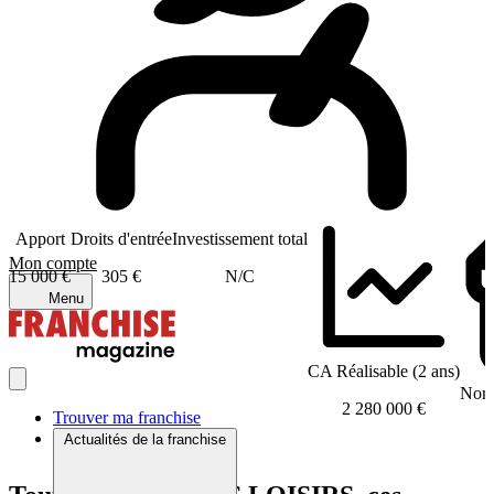
Apport
Droits d'entrée
Investissement total
Mon compte
15 000 €
305 €
N/C
Menu
CA Réalisable (2 ans)
Nomb
2 280 000 €
Trouver ma franchise
Actualités de la franchise