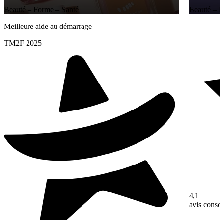
Beauté – Forme – Santé
Beauté – 
Meilleure aide au démarrage
TM2F 2025
4,1
avis con