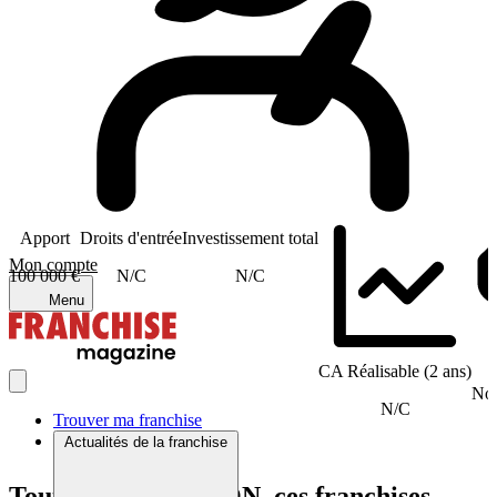
Apport
Droits d'entrée
Investissement total
Mon compte
100 000 €
N/C
N/C
Menu
CA Réalisable (2 ans)
Nom
N/C
Trouver ma franchise
Actualités de la franchise
Tout comme WYCON, ces franchises