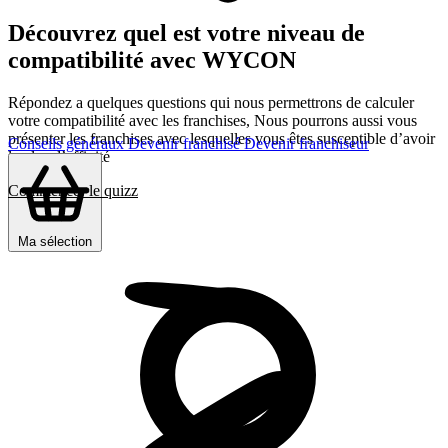
Découvrez quel est votre niveau de
compatibilité avec WYCON
Répondez a quelques questions qui nous permettrons de calculer
votre compatibilité avec les franchises, Nous pourrons aussi vous
présenter les franchises avec lesquelles vous êtes susceptible d’avoir
Conseils généraux
Devenir franchisé
Devenir franchiseur
le plus d’affinité
Commencer le quizz
Ma sélection