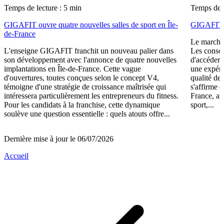
Temps de lecture : 5 min
Temps de l
GIGAFIT ouvre quatre nouvelles salles de sport en Île-
GIGAFIT r
de-France
Le marché 
L'enseigne GIGAFIT franchit un nouveau palier dans
Les consom
son développement avec l'annonce de quatre nouvelles
d'accéder 
implantations en Île-de-France. Cette vague
une expéri
d'ouvertures, toutes conçues selon le concept V4,
qualité de
témoigne d'une stratégie de croissance maîtrisée qui
s'affirme 
intéressera particulièrement les entrepreneurs du fitness.
France, av
Pour les candidats à la franchise, cette dynamique
sport,...
soulève une question essentielle : quels atouts offre...
Dernière mise à jour le 06/07/2026
Accueil