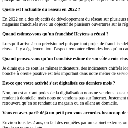
Quelle est l’actualité du réseau en 2022 ?
En 2022 on a des objectifs de développement du réseau sur plusieurs 
magasins franchisés avec un objectif de plusieurs ouvertures sur la rég
Quand estimez-vous qu’un franchisé Heytens a réussi ?
Lorsqu’il arrive à son prévisionnel puisque tout projet de franchise déb
réussi. Il y a également tout l’aspect remonter client dès lors qu’un cand
Quand pensez-vous qu’un franchisé estime de son côté avoir réus
Je dirais que ce sont les mêmes indicateurs, des indicateurs chiffrés lor
bouche-à-oreille positive est très important dans notre métier de servic
Est-ce que votre activité s’est digitalisée ces derniers mois ?
Non, on est aux antipodes de la digitalisation nous ne vendons pas sur
rendent à domicile, mais nous ne vendons pas sur Internet. Justement
retrouvera qu’en se rendant au magasin ou en allant au domicile.
Vous en avez parlé déjà un petit peu vous accordez beaucoup de v
Environ tous les 2 ans, on fait des enquêtes par un cabinet externe, on t
fier de ce pourcentage.