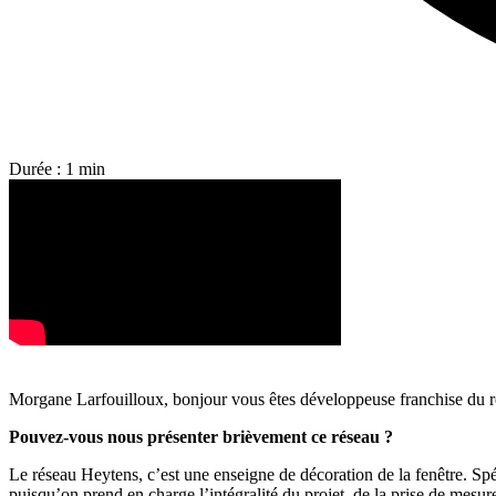
Durée : 1 min
Morgane Larfouilloux, bonjour vous êtes développeuse franchise du 
Pouvez-vous nous présenter brièvement ce réseau ?
Le réseau Heytens, c’est une enseigne de décoration de la fenêtre. Spéc
puisqu’on prend en charge l’intégralité du projet, de la prise de mesure