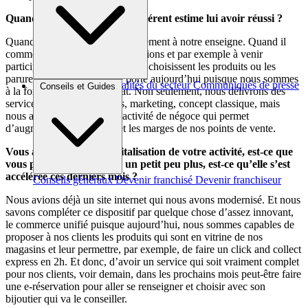
Quand pensez-vous qu’un adhérent estime lui avoir réussi ?
Quand il continue à adhérer fortement à notre enseigne. Quand il
commence à participer aux décisions et par exemple à venir
participer à des commissions qui choisissent les produits ou les
parures comme celle que je porte aujourd’hui puisque nous sommes
Brèves et actus
Actualités du secteur
Communiqués de presse
Conseils et Guides
à la fois une centrale d’achat. Non seulement, nous délivrons des
Interviews
services pour nos adhérents, marketing, concept classique, mais
nous avons également une activité de négoce qui permet
d’augmenter la rentabilité et les marges de nos points de vente.
Vous avez parlé de la digitalisation de votre activité, est-ce que
vous pouvez nous en dire un petit peu plus, est-ce qu’elle s’est
accélérée ces derniers mois ?
Conseils généraux
Devenir franchisé
Devenir franchiseur
Nous avions déjà un site internet qui nous avons modernisé. Et nous
savons compléter ce dispositif par quelque chose d’assez innovant,
le commerce unifié puisque aujourd’hui, nous sommes capables de
proposer à nos clients les produits qui sont en vitrine de nos
magasins et leur permettre, par exemple, de faire un click and collect
express en 2h. Et donc, d’avoir un service qui soit vraiment complet
pour nos clients, voir demain, dans les prochains mois peut-être faire
une e-réservation pour aller se renseigner et choisir avec son
bijoutier qui va le conseiller.