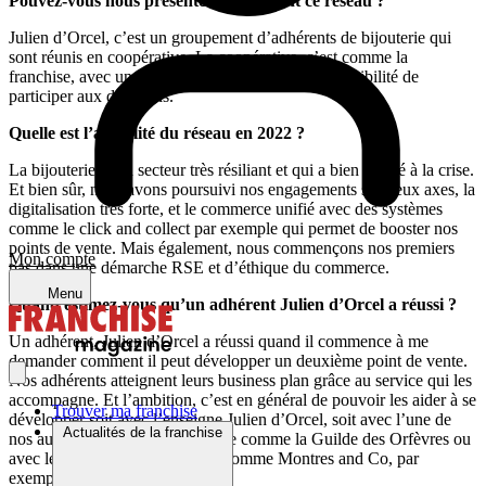
Pouvez-vous nous présenter brièvement ce réseau ?
Julien d’Orcel, c’est un groupement d’adhérents de bijouterie qui
sont réunis en coopérative. La coopérative, c’est comme la
franchise, avec un droit de vote en plus, et une possibilité de
participer aux décisions.
Quelle est l’actualité du réseau en 2022 ?
La bijouterie et un secteur très résiliant et qui a bien résisté à la crise.
Et bien sûr, nous avons poursuivi nos engagements sur deux axes, la
digitalisation très forte, et le commerce unifié avec des systèmes
comme le click and collect par exemple qui permet de booster nos
points de vente. Mais également, nous commençons nos premiers
Mon compte
pas dans une démarche RSE et d’éthique du commerce.
Menu
Quand estimez-vous qu’un adhérent Julien d’Orcel a réussi ?
Un adhérent, Julien d’Orcel a réussi quand il commence à me
demander comment il peut développer un deuxième point de vente.
Nos adhérents atteignent leurs business plan grâce au service qui les
accompagne. Et l’ambition, c’est en général de pouvoir les aider à se
Trouver ma franchise
développer soit avec l’enseigne Julien d’Orcel, soit avec l’une de
Actualités de la franchise
nos autres enseignes en bijouterie comme la Guilde des Orfèvres ou
avec le spécialiste de la montre comme Montres and Co, par
exemple.