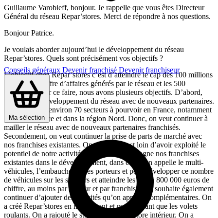
Guillaume Varobieff, bonjour. Je rappelle que vous êtes Directeur
Général du réseau Repar’stores. Merci de répondre à nos questions.
Bonjour Patrice.
Je voulais aborder aujourd’hui le développement du réseau
Repar’stores. Quels sont précisément vos objectifs ?
Conseils généraux
Devenir franchisé
Devenir franchiseur
L’objectif chez Repar’stores c’est d’atteindre le cap des 100 millions
d’euros de chiffre d’affaires générés par le réseau et les 500
véhicules. Pour ce faire, nous avons plusieurs objectifs. D’abord,
continuer le développement du réseau avec de nouveaux partenaires.
Il reste encore environ 70 secteurs à pourvoir en France, notamment
Ma sélection
en Île-de-France et dans la région Nord. Donc, on veut continuer à
mailler le réseau avec de nouveaux partenaires franchisés.
Secondement, on veut continuer la prise de parts de marché avec
nos franchises existantes. On sait qu’on est loin d’avoir exploité le
potentiel de notre activité. Donc, on accompagne nos franchises
existantes dans le développement, dans ce qu’on appelle le multi-
véhicules, l’embauche de des porteurs et pour développer ce nombre
de véhicules sur les secteurs et atteindre les 600 à 800 000 euros de
chiffre, au moins par secteur et par franchise. On souhaite également
continuer d’ajouter des activités qu’on appelle complémentaires. On
a créé Repar’stores en ne réparant et modernisant que les volets
roulants. On a rajouté le store extérieur, le store intérieur. On a