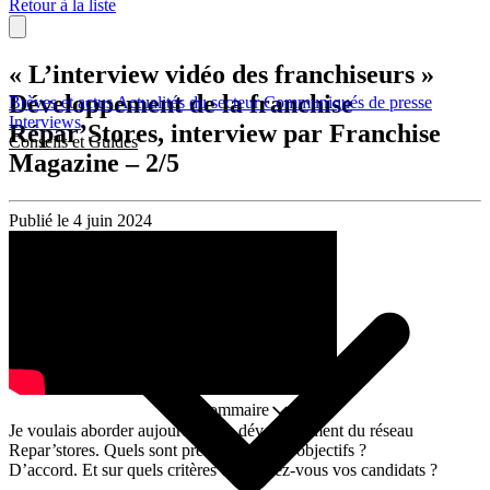
Retour à la liste
« L’interview vidéo des franchiseurs »
Développement de la franchise
Brèves et actus
Actualités du secteur
Communiqués de presse
Interviews
Répar’Stores, interview par Franchise
Conseils et Guides
Magazine – 2/5
Publié le 4 juin 2024
Sommaire
Je voulais aborder aujourd’hui le développement du réseau
Repar’stores. Quels sont précisément vos objectifs ?
D’accord. Et sur quels critères choisissez-vous vos candidats ?