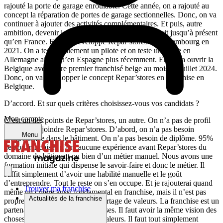
rajouté la porte de garage enroulable. Cette année, on a rajouté au
concept la réparation de portes de garage sectionnelles. Donc, on va
continuer à ajouter des activités complémentaires. Et puis, autre
ambition, devenir le leader européen, puisqu’on était jusqu’à présent
qu’en France. Et on a développé Repar’stores au Luxembourg en
2021. On a testé également un pilote et on teste un pilote en
Allemagne ainsi qu’en Espagne plus récemment. Et on va ouvrir la
Belgique avec notre premier franchisé belge au mois de juillet 2024.
Donc, on va développer le concept Repar’stores en franchise en
Belgique.
D’accord. Et sur quels critères choisissez-vous vos candidats ?
Mon compte
C’est un des points de Repar’stores, un autre. On n’a pas de profil
type pour rejoindre Repar’stores. D’abord, on n’a pas besoin
Menu
d’expérience dans le bâtiment. On n’a pas besoin de diplôme. 95%
de nos franchisés n’ont aucune expérience avant Repar’stores du
domaine du bâtiment ou bien d’un métier manuel. Nous avons une
formation initiale qui dispense le savoir-faire et donc le métier. Il
suffit simplement d’avoir une habilité manuelle et le goût
d’entreprendre. Tout le reste on s’en occupe. Et je rajouterai quand
Trouver ma franchise
même un critère aussi fondamental en franchise, mais il n’est pas
Actualités de la franchise
propre à Repar’stores, c’est le partage de valeurs. La franchise est un
partenariat entre chefs d’entreprises. Il faut avoir la même vision des
choses. Il faut avoir les mêmes valeurs. Il faut tout simplement