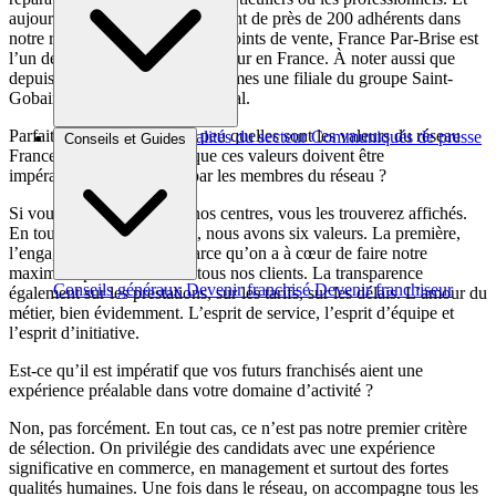
aujourd’hui, grâce à l’engagement de près de 200 adhérents dans
notre réseau, dans plus de 600 points de vente, France Par-Brise est
l’un des acteurs majeurs du secteur en France. À noter aussi que
depuis bientôt 10 ans, nous sommes une filiale du groupe Saint-
Gobain, le second verrier mondial.
Parfait. Alors, dites-moi un peu quelles sont les valeurs du réseau
Brèves et actus
Actualités du secteur
Communiqués de presse
Conseils et Guides
France Par-Brise et est-ce que ces valeurs doivent être
Interviews
impérativement partagées par les membres du réseau ?
Si vous allez dans l’un de nos centres, vous les trouverez affichés.
En tout cas, dans la plupart, nous avons six valeurs. La première,
l’engagement personnel, parce qu’on a à cœur de faire notre
maximum pour bien servir tous nos clients. La transparence
Conseils généraux
Devenir franchisé
Devenir franchiseur
également sur les prestations, sur les tarifs, sur les délais. L’amour du
métier, bien évidemment. L’esprit de service, l’esprit d’équipe et
l’esprit d’initiative.
Est-ce qu’il est impératif que vos futurs franchisés aient une
expérience préalable dans votre domaine d’activité ?
Non, pas forcément. En tout cas, ce n’est pas notre premier critère
de sélection. On privilégie des candidats avec une expérience
significative en commerce, en management et surtout des fortes
qualités humaines. Une fois dans le réseau, on accompagne tous les