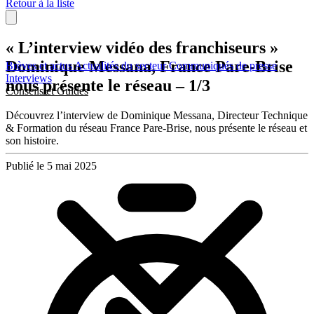
Retour à la liste
« L’interview vidéo des franchiseurs »
Dominique Messana, France Pare-Brise
Brèves et actus
Actualités du secteur
Communiqués de presse
Interviews
nous présente le réseau – 1/3
Conseils et Guides
Découvrez l’interview de Dominique Messana, Directeur Technique
& Formation du réseau France Pare-Brise, nous présente le réseau et
son histoire.
Publié le 5 mai 2025