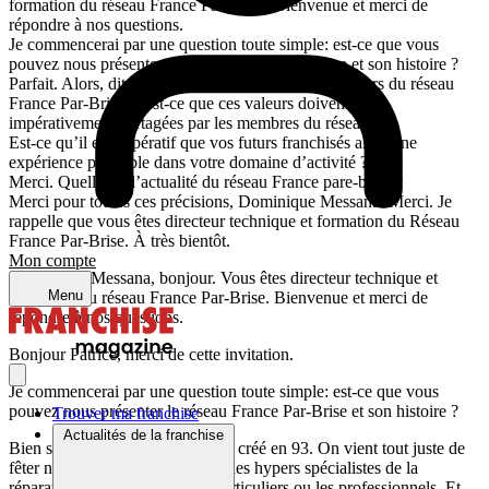
formation du réseau France Par-Brise. Bienvenue et merci de
répondre à nos questions.
Je commencerai par une question toute simple: est-ce que vous
pouvez nous présenter le réseau France Par-Brise et son histoire ?
Parfait. Alors, dites-moi un peu quelles sont les valeurs du réseau
France Par-Brise et est-ce que ces valeurs doivent être
impérativement partagées par les membres du réseau ?
Est-ce qu’il est impératif que vos futurs franchisés aient une
expérience préalable dans votre domaine d’activité ?
Merci. Quelle est l’actualité du réseau France pare-brise ?
Merci pour toutes ces précisions, Dominique Messana. Merci. Je
rappelle que vous êtes directeur technique et formation du Réseau
France Par-Brise. À très bientôt.
Mon compte
Dominique Messana, bonjour. Vous êtes directeur technique et
Menu
formation du réseau France Par-Brise. Bienvenue et merci de
répondre à nos questions.
Bonjour Patrice, merci de cette invitation.
Je commencerai par une question toute simple: est-ce que vous
pouvez nous présenter le réseau France Par-Brise et son histoire ?
Trouver ma franchise
Actualités de la franchise
Bien sûr, France Pare-Brise a été créé en 93. On vient tout juste de
fêter nos 30 ans. Nous sommes des hypers spécialistes de la
réparation du vitrage pour les particuliers ou les professionnels. Et