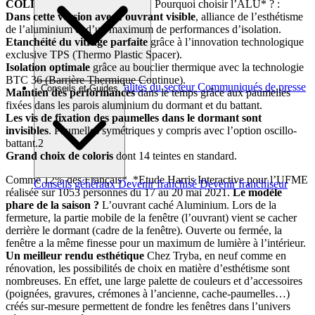
COLLECTION TRYBA ALU
Pourquoi choisir l’ALU* ? :
Dans cette version avec l’ouvrant visible
, alliance de l’esthétisme
de l’aluminium et d’un maximum de performances d’isolation.
Etanchéité du vitrage parfaite
grâce à l’innovation technologique
exclusive TPS (Thermo Plastic Spacer).
Isolation optimale
grâce au bouclier thermique avec la technologie
BTC 36 (Barrière Thermique Continue).
Brèves et actus
Actualités du secteur
Communiqués de presse
Conseils et Guides
Maintien des performances
dans le temps grâce aux paumelles
Interviews
fixées dans les parois aluminium du dormant et du battant.
Les vis de fixation des paumelles dans le dormant sont
invisibles
. Paumelles symétriques y compris avec l’option oscillo-
battant.2
Grand choix de coloris
dont 14 teintes en standard.
Comme 12% des Français*. *Etude Harris Interactive pour l’UFME
Conseils généraux
Devenir franchisé
Devenir franchiseur
réalisée sur 1053 personnes du 17 au 20 mai 2021.
Le modèle
phare de la saison ?
L’ouvrant caché Aluminium. Lors de la
fermeture, la partie mobile de la fenêtre (l’ouvrant) vient se cacher
derrière le dormant (cadre de la fenêtre). Ouverte ou fermée, la
fenêtre a la même finesse pour un maximum de lumière à l’intérieur.
Un meilleur rendu esthétique
Chez Tryba, en neuf comme en
rénovation, les possibilités de choix en matière d’esthétisme sont
nombreuses. En effet, une large palette de couleurs et d’accessoires
(poignées, gravures, crémones à l’ancienne, cache-paumelles…)
créés sur-mesure permettent de fondre les fenêtres dans l’univers