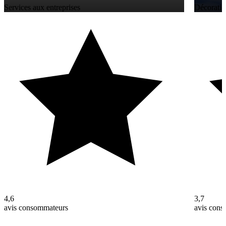
Services aux entreprises
Décoratio
4,6
3,7
avis consommateurs
avis con