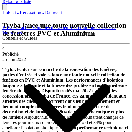
Retour à la liste
Habitat - Rénovation - Bâtiment
Tryba lance une toute nouvelle collection
Brèves et actus
Actualités du secteur
Communiqués de presse
de fenêtres PVC et Aluminium
Interviews
Conseils et Guides
C
Publicité
25 juin 2022
Tryba, leader sur le marché de la rénovation des fenêtres,
portes d’entrée et volets, lance une toute nouvelle collection de
fenêtres en PVC et Aluminium. Les performances d’isolation
toujours à la pointe et la finesse des profilés en font la meilleure
fenêtre du marché. Disponibles dès mai 2022 chez tous les
concessionnaires Tryba de France, ces gammes répondent aux
attentes des clients, s’inscrivent dans leur environnement et
tiennent compte des dernières tendances en matière de
décoration et de luminosité.
Plus de confort thermique et plus
de lumière
Aujourd’hui, 86% des Français souhaitent changer de
fenêtres pour mieux se protéger contre le froid et 83% pour
améliorer l’isolation phonique.
Allier la performance technique et