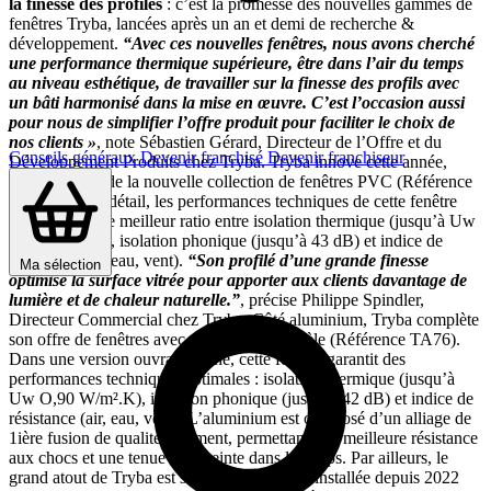
la finesse des profilés
: c’est la promesse des nouvelles gammes de
fenêtres Tryba, lancées après un an et demi de recherche &
développement.
“Avec ces nouvelles fenêtres, nous avons cherché
une performance thermique supérieure, être dans l’air du temps
au niveau esthétique, de travailler sur la finesse des profils avec
un bâti harmonisé dans la mise en œuvre. C’est l’occasion aussi
pour nous de simplifier l’offre produit pour faciliter le choix de
nos clients »
, note Sébastien Gérard, Directeur de l’Offre et du
Conseils généraux
Devenir franchisé
Devenir franchiseur
Développement Produits chez Tryba. Tryba innove cette année,
avec l’arrivée de la nouvelle collection de fenêtres PVC (Référence
T81). Dans le détail, les performances techniques de cette fenêtre
comprennent le meilleur ratio entre isolation thermique (jusqu’à Uw
O,71 W/m².K), isolation phonique (jusqu’à 43 dB) et indice de
résistance (air, eau, vent).
“Son profilé d’une grande finesse
Ma sélection
optimise la surface vitrée pour apporter aux clients davantage de
lumière et de chaleur naturelle.”
, précise Philippe Spindler,
Directeur Commercial chez Tryba. Côté aluminium, Tryba complète
son offre de fenêtres avec un nouveau modèle (Référence TA76).
Dans une version ouvrant caché, cette fenêtre garantit des
performances techniques optimales : isolation thermique (jusqu’à
Uw O,90 W/m².K), isolation phonique (jusqu’à 42 dB) et indice de
résistance (air, eau, vent). L’aluminium est composé d’un alliage de
1ière fusion de qualité Bâtiment, permettant une meilleure résistance
aux chocs et une tenue de la teinte dans le temps. Par ailleurs, le
grand atout de Tryba est sa nouvelle vitrerie installée depuis 2022