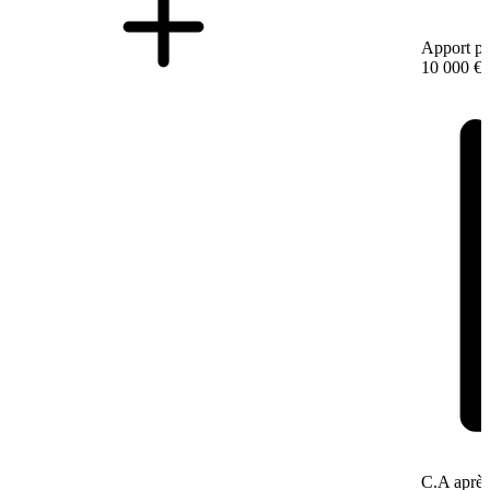
Apport pe
10 000 €
C.A après