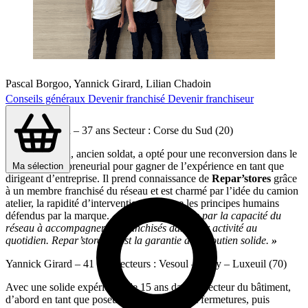
Pascal Borgoo, Yannick Girard, Lilian Chadoin
Conseils généraux
Devenir franchisé
Devenir franchiseur
Lilian Chadoin – 37 ans Secteur : Corse du Sud (20)
Lilian Chadoin, ancien soldat, a opté pour une reconversion dans le
domaine entrepreneurial pour gagner de l’expérience en tant que
Ma sélection
dirigeant d’entreprise. Il prend connaissance de
Repar’stores
grâce
à un membre franchisé du réseau et est charmé par l’idée du camion
atelier, la rapidité d’intervention ainsi que les principes humains
défendus par la marque.
«
J’ai été convaincu par la capacité du
réseau à accompagner les franchisés dans leur activité au
quotidien. Repar’stores, c’est la garantie d’un soutien solide.
»
Yannick Girard – 41 ans Secteurs : Vesoul – Gray – Luxeuil (70)
Avec une solide expérience de 15 ans dans le secteur du bâtiment,
d’abord en tant que poseur de menuiseries et fermetures, puis