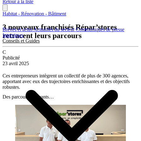
Retour à la liste
Habitat - Rénovation - Bâtiment
3 nouveaux franchisés Répar’stores
Brèves et actus
Actualités du secteur
Communiqués de presse
retracent leurs parcours
Interviews
Conseils et Guides
C
Publicité
23 avril 2025
Ces entrepreneurs intègrent un collectif de plus de 300 agences,
apportant avec eux des trajectoires enrichissantes et des objectifs
robustes.
Des parcours inspirants…