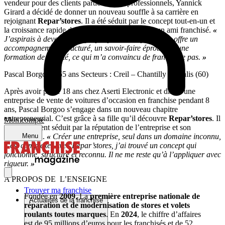
vendeur pour des clients particuliers et professionnels, Yannick
Girard a décidé de donner un nouveau souffle à sa carrière en
rejoignant
Repar’stores
. Il a été séduit par le concept tout-en-un et
la croissance rapide du réseau, recommandé par un ami franchisé.
«
J’aspirais à devenir mon propre patron. Repar’stores offre un
accompagnement structuré, un savoir-faire éprouvé et une
formation de qualité, ce qui m’a convaincu de franchir le pas.
»
Pascal Borgoo – 55 ans Secteurs : Creil – Chantilly – Senlis (60)
Après avoir passé 18 ans chez Aserti Electronic et dirigé une
entreprise de vente de voitures d’occasion en franchise pendant 8
ans, Pascal Borgoo s’engage dans un nouveau chapitre
entrepreneurial. C’est grâce à sa fille qu’il découvre
Repar’stores
. Il
Mon compte
est rapidement séduit par la réputation de l’entreprise et son
organisation.
«
Créer une entreprise, seul dans un domaine inconnu,
Menu
c’est complexe. Avec Repar’stores, j’ai trouvé un concept qui
fonctionne, structuré et reconnu. Il ne me reste qu’à l’appliquer avec
rigueur.
»
A PROPOS DE L’ENSEIGNE
Trouver ma franchise
Fondée en
2009
, La
première entreprise nationale de
Actualités de la franchise
réparation et de modernisation de stores et volets
roulants toutes marques
. En
2024
, le chiffre d’affaires
est de 95 millions d’euros pour les franchisés et de 52