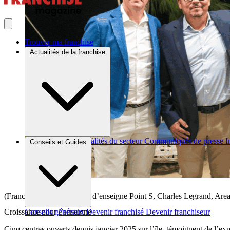
Trouver ma franchise
Actualités de la franchise
Brèves et actus
Actualités du secteur
Communiqués de presse
I
Conseils et Guides
(Franck Mathieu, directeur d’enseigne Point S, Charles Legrand, Are
Croissance pour l’enseigne
Conseils généraux
Devenir franchisé
Devenir franchiseur
Cinq centres ouverts depuis janvier 2025 sur l’île, témoignent de l’ex