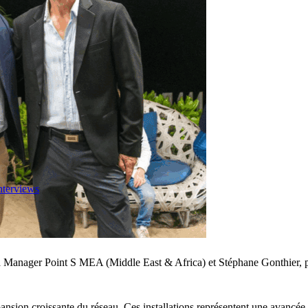
nterviews
a Manager Point S MEA (Middle East & Africa) et Stéphane Gonthier, pr
pansion croissante du réseau. Ces installations représentent une avancée