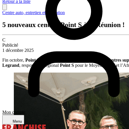
Retour à la liste
Centre auto, entretien et réparation
5 nouveaux centres Point S à la Réunion !
C
Publicité
1 décembre 2025
Fin octobre,
Point S
a fêté l’ouverture officielle de cinq centres 
Legrand
, responsable régional
Point S
pour le Moyen-Orient et l’Af
Mon compte
Menu