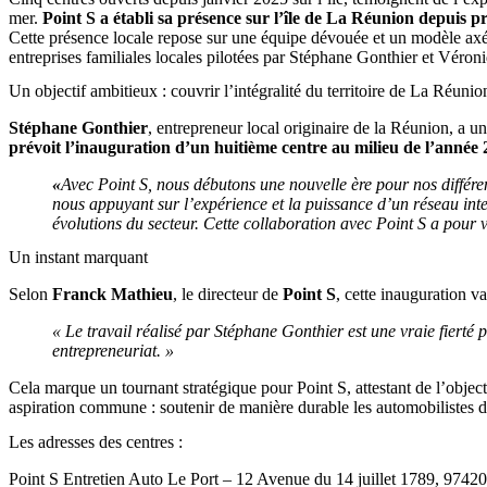
mer.
Point S
a établi sa présence sur l’île de La Réunion depuis 
Cette présence locale repose sur une équipe dévouée et un modèle axé 
entreprises familiales locales pilotées par Stéphane Gonthier et Véroni
Un objectif ambitieux : couvrir l’intégralité du territoire de La Réunio
Stéphane Gonthier
, entrepreneur local originaire de la Réunion, a un
prévoit l’inauguration d’un huitième centre au milieu de l’année 
«
Avec Point S, nous débutons une nouvelle ère pour nos différ
nous appuyant sur l’expérience et la puissance d’un réseau in
évolutions du secteur. Cette collaboration avec Point S a pour
Un instant marquant
Selon
Franck Mathieu
, le directeur de
Point S
, cette inauguration v
« Le travail réalisé par Stéphane Gonthier est une vraie fierté po
entrepreneuriat. »
Cela marque un tournant stratégique pour Point S, attestant de l’object
aspiration commune : soutenir de manière durable les automobilistes 
Les adresses des centres :
Point S Entretien Auto Le Port – 12 Avenue du 14 juillet 1789, 97420