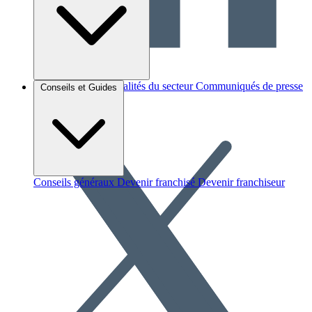
Brèves et actus
Actualités du secteur
Communiqués de presse
Conseils et Guides
Interviews
Conseils généraux
Devenir franchisé
Devenir franchiseur