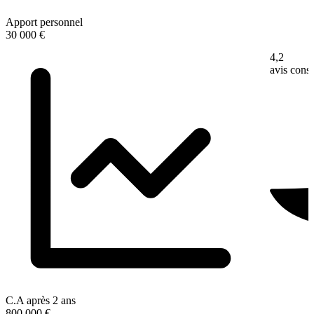
Apport personnel
30 000 €
4,2
avis con
C.A après 2 ans
800 000 €