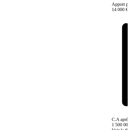
Apport pe
14 000 €
C.A après
1 500 000