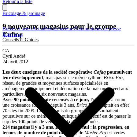
Retour à la liste
Bricolage & jardinage
9 nouveaux magasins pour le groupe
Brèves et actus
Actualités du secteur
Communiqués de presse
Cofaq
Interviews
Conseils et Guides
CA
Cyril André
24 avril 2012
Les deux enseignes de la société coopérative
Cofaq
poursuivent
leur développement
, mais pas sur le même rythme.
Brico Pro
,
réseau de grandes et moyennes surfaces spécialisées en
aménagement, équipement et décoration de la maison, ouvert aux
particuliers, compte six nouveaux magasins.
Avec 90 points de vente recensés à ce jour,
l’enseigne a connu
une croissance soutenue depuis 3 ans.
Brico Pro
comptait en effet
70 sites fin 2009. Les dirigeants du groupe
Cofaq
souhaitent
poursuivre sur ce même trend, puisque leur objectif est de passer le
cap des 100 points de vente d’ici la fin de l’année.
214 magasins il y a 3 ans, 221 aujourd’hui : la progression, en
termes de nombre de point de vente
, de
Master Pro
est certes