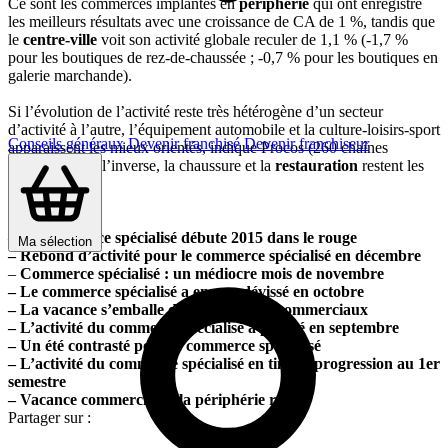
Ce sont les commerces implantés en
périphérie
qui ont enregistré
les meilleurs résultats avec une croissance de CA de 1 %, tandis que
le
centre-ville
voit son activité globale reculer de 1,1 % (-1,7 %
pour les boutiques de rez-de-chaussée ; -0,7 % pour les boutiques en
galerie marchande).
Si l’évolution de l’activité reste très hétérogène d’un secteur
d’activité à l’autre, l’équipement automobile et la culture-loisirs-sport
Conseils généraux
Devenir franchisé
Devenir franchiseur
apparaissent les mieux orientés, indique Procos (260 chaînes
adhérentes). A l’inverse, la chaussure et la
restauration
restent les
plus à la peine.
A lire aussi :
– Le commerce spécialisé débute 2015 dans le rouge
Ma sélection
– Rebond d’activité pour le commerce spécialisé en décembre
–
Commerce spécialisé : un médiocre mois de novembre
– Le commerce spécialisé a encore dévissé en octobre
– La vacance s’emballe dans les centres commerciaux
– L’activité du commerce spécialisé a plongé en septembre
– Un été contrasté pour le commerce spécialisé
– L’activité du commerce spécialisé en timide progression au 1er
semestre
– Vacance commerciale : la périphérie résiste
Partager sur :