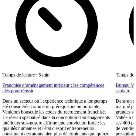
Temps de lecture : 5 min
Temps de l
Franchise d’aménagement intérieur : les compétences
Bureau Val
clés pour réussir
scolaire
Dans un secteur où l'expérience technique a longtemps
Dans un se
été considérée comme un prérequis incontournable,
marqué par
Venidom bouscule les codes du recrutement franchisé.
grandes su
Le réseau spécialisé dans la conception d'aménagements
Vallée a fa
intérieurs sur-mesure affirme une conviction forte : les
ses 400 po
qualités humaines et l'état d'esprit entrepreneurial
de vendre 
constituent des atouts bien plus déterminants que quinze
prestations