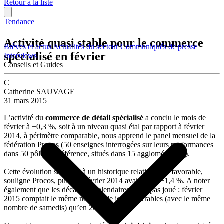
Retour à la liste
Tendance
Activité quasi stable pour le commerce
Brèves et actus
Actualités du secteur
Communiqués de presse
spécialisé en février
Interviews
Conseils et Guides
C
Catherine SAUVAGE
31 mars 2015
L’activité du
commerce de détail spécialisé
a conclu le mois de
février à +0,3 %, soit à un niveau quasi étal par rapport à février
2014, à périmètre comparable, nous apprend le panel mensuel de la
fédération Procos (50 enseignes interrogées sur leurs performances
dans 50 pôles de référence, situés dans 15 agglomérations).
Cette évolution se réfère à un historique relativement favorable,
souligne Procos, puisque février 2014 avait fini à +1,4 %. A noter
également que les décalages calendaires n’ont pas joué : février
2015 comptait le même nombre de jours ouvrables (avec le même
nombre de samedis) qu’en 2014.