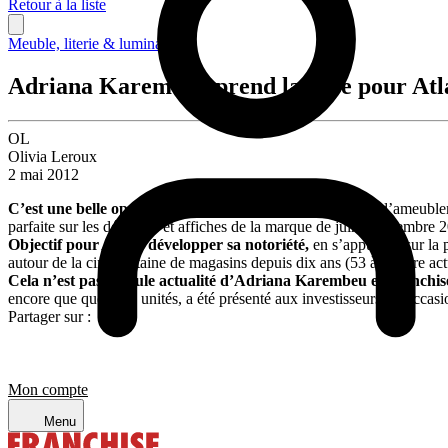
Retour à la liste
Meuble, literie & luminaire
Adriana Karembeu prend la pose pour Atl
OL
Olivia Leroux
2 mai 2012
C’est une belle opération que prépare
Atlas
: l’enseigne d’ameuble
parfaite sur les dépliants et affiches de la marque de juin à décembre
Objectif pour
Atlas
: développer sa notoriété,
en s’appuyant sur la 
autour de la cinquantaine de magasins depuis dix ans (53 à l’heure act
Cela n’est pas la seule actualité d’Adriana Karembeu en franchis
encore que quelques unités, a été présenté aux investisseurs à l’occas
Partager sur :
Mon compte
Menu