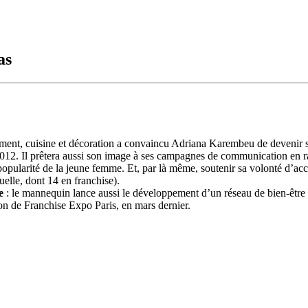
as
ment, cuisine et décoration a convaincu Adriana Karembeu de devenir son
 2012. Il prêtera aussi son image à ses campagnes de communication en r
popularité de la jeune femme. Et, par là même, soutenir sa volonté d’a
uelle, dont 14 en franchise).
e
: le mannequin lance aussi le développement d’un réseau de bien-êtr
ion de Franchise Expo Paris, en mars dernier.