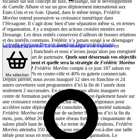
focaliser sur son concept de luxe,
Dessange
, sur le développement
de
Camille Albane
et sur un gros déploiement international aux
Etats-Unis et en Asie. Quand, dans le même temps,
Frédéric
Moréno
entend poursuivre sa croissance numérique dans
l’Hexagone. Il s’agit donc bien d’une séparation même si, en termes
d’organisation, il y a toujours des actions croisées menées avec
Dessange. Les deux entités conservent d’ailleurs de bonnes relations
et des intérêts communs. Frédéric n’a jamais songé à se désengager
Conseils généraux
Devenir franchisé
Devenir franchiseur
ou à céder sa société. La nouvelle stratégie a été exposée en
séminaire à nos franchisés et nous n’avons jusqu’alors pas enregistré
le moindre départ de partenaire.
Quels sont désormais vos objectifs
de développement et quelle sera la stratégie de
Frédéric Moréno
en la matière ?
Frédéric Moréno
compte à ce jour 187 salons en
France dont 60% en centre-ville et 40% en galerie commerciale.
Ma sélection
Depuis janvier, nous avons inauguré 12 sites en franchise et 24
autres ouvertures sont programmées d’ici la fin de l’année dont
seulement 2 succursales. En parallèle, nous allons inaugurer un
centre de formation parisien. Notre stratégie est également basée sur
une croissance externe via le rachat de réseaux régionaux pour
accélérer notre déploiement et consolider notre notoriété nationale.
Frédéric Moréno
est en passe de racheter 92 salons d’ici la fin du
mois, puis, début 2013, un autre réseau fort d’une cinquantaine de
salons plutôt haut de gamme. Au terme de ces opérations,
Frédéric
Moréno
atteindra 350 adresses sous enseigne c’est-à-dire une taille
idéale pour nous en termes de gestion et d’organisation. Le