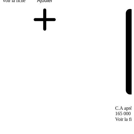
Voir la fiche
Ajouter
C.A après
165 000 
Voir la fi