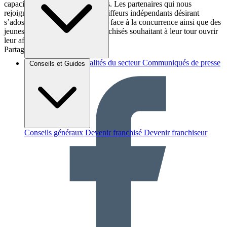
capacité de gérer plusieurs salons. Les partenaires qui nous
rejoignent sont également des coiffeurs indépendants désirant
s’adosser à une chaîne pour faire face à la concurrence ainsi que des
jeunes collaborateurs de nos franchisés souhaitant à leur tour ouvrir
leur affaire.
Partager sur :
Brèves et actus
Actualités du secteur
Communiqués de presse
Conseils et Guides
Interviews
Conseils généraux
Devenir franchisé
Devenir franchiseur