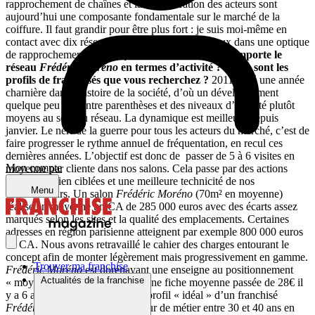
rapprochement de chaînes et la concentration des acteurs sont
aujourd’hui une composante fondamentale sur le marché de la
coiffure. Il faut grandir pour être plus fort : je suis moi-même en
contact avec dix réseaux d’indépendants régionaux dans une optique
de rapprochement ou d’acquisition.
Comment se comporte le
réseau
Frédéric Moréno
en termes d’activité ? Quels sont les
profils de franchisés que vous recherchez ?
2011 a été une année
charnière dans l’histoire de la société, d’où un développement
quelque peu mis entre parenthèses et des niveaux d’activité plutôt
moyens au sein du réseau. La dynamique est meilleure depuis
janvier. Le nerf de la guerre pour tous les acteurs du marché, c’est de
faire progresser le rythme annuel de fréquentation, en recul ces
dernières années. L’objectif est donc de passer de 5 à 6 visites en
Mon compte
moyenne par cliente dans nos salons. Cela passe par des actions
marketing bien ciblées et une meilleure technicité de nos
Menu
collaborateurs. Un salon
Frédéric Moréno
(70m² en moyenne)
réalise en moyenne un CA de 285 000 euros avec des écarts assez
marqués selon les sites et la qualité des emplacements. Certaines
adresses en région parisienne atteignent par exemple 800 000 euros
de CA. Nous avons retravaillé le cahier des charges entourant le
concept afin de monter légèrement mais progressivement en gamme.
Trouver ma franchise
Frédéric Moréno
est dorénavant une enseigne au positionnement
Actualités de la franchise
« moyenne gamme plus » avec une fiche moyenne passée de 28€ il
y a 6 ans à 32€ aujourd’hui. Le profil « idéal » d’un franchisé
Frédéric Moréno
c’est un coiffeur de métier entre 30 et 40 ans en