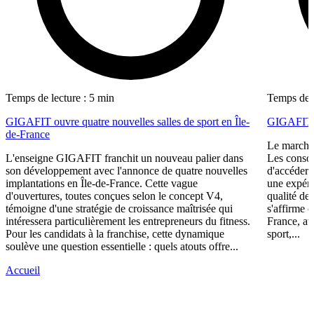
Temps de lecture : 5 min
Temps de l
GIGAFIT ouvre quatre nouvelles salles de sport en Île-
GIGAFIT r
de-France
Le marché 
L'enseigne GIGAFIT franchit un nouveau palier dans
Les consom
son développement avec l'annonce de quatre nouvelles
d'accéder 
implantations en Île-de-France. Cette vague
une expéri
d'ouvertures, toutes conçues selon le concept V4,
qualité de
témoigne d'une stratégie de croissance maîtrisée qui
s'affirme 
intéressera particulièrement les entrepreneurs du fitness.
France, av
Pour les candidats à la franchise, cette dynamique
sport,...
soulève une question essentielle : quels atouts offre...
Accueil