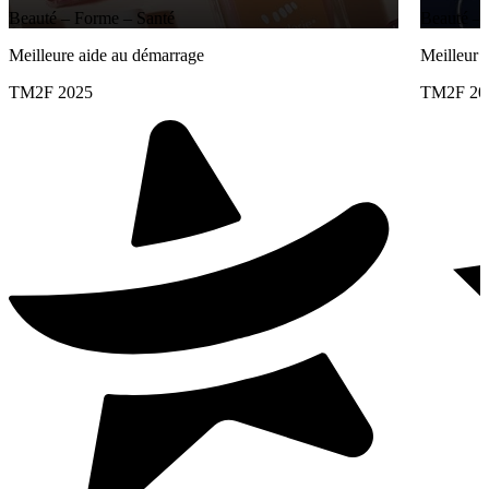
Beauté – Forme – Santé
Beauté – 
Meilleure aide au démarrage
Meilleur 
TM2F 2025
TM2F 20