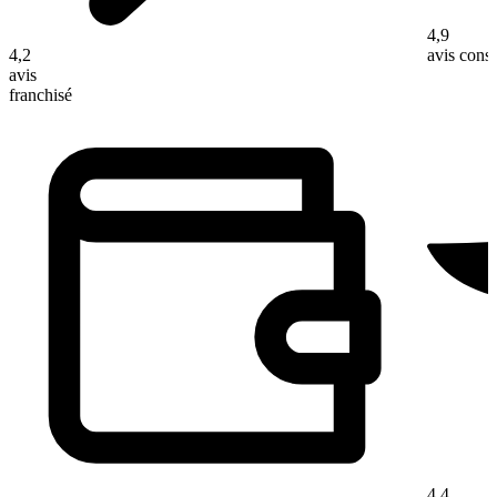
4,9
4,2
avis con
avis
franchisé
4,4