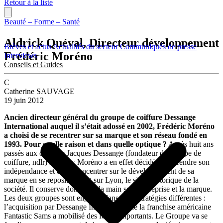
Retour à la liste
Beauté – Forme – Santé
Aldrick Quéval, Directeur développement
Brèves et actus
Actualités du secteur
Communiqués de presse
Frédéric Moréno
Interviews
Conseils et Guides
C
Catherine SAUVAGE
19 juin 2012
Ancien directeur général du groupe de coiffure Dessange
International auquel il s’était adossé en 2002, Frédéric Moréno
a choisi de se recentrer sur sa marque et son réseau fondé en
1993. Pour quelle raison et dans quelle optique ?
Après huit ans
passés aux côtés de Jacques Dessange (fondateur du groupe de
coiffure, ndlr) Frédéric Moréno a en effet décidé de reprendre son
indépendance et de se concentrer sur le développement de sa
marque en se repositionnant sur Lyon, le siège historique de la
société. Il conserve donc bien la main sur l’entreprise et la marque.
Les deux groupes sont engagés dans deux stratégies différentes :
l’acquisition par Dessange International de la franchise américaine
Fantastic Sams a mobilisé des fonds importants. Le Groupe va se