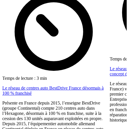
Temps de l
Le réseau 
concept dé
Temps de lecture : 3 min
Le réseau 
Le réseau de centres auto BestDrive France désormais à
France) vi
100 % franchisé
premier ce
Entreprise
Présente en France depuis 2015, l’enseigne BestDrive
profession
(groupe Continental) compte 210 centres auto dans
en franchi
l’Hexagone, désormais à 100 % en franchise, suite à la
réparation
cession des 130 unités auparavant exploitées en propre.
historique 
Depuis 2015, l’équipementier automobile allemand
Continental déploie en France un réseau de centres auto