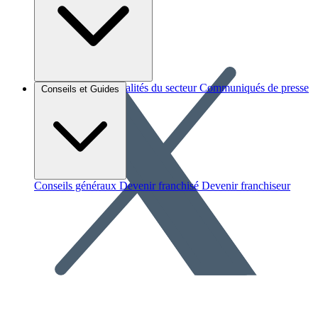
Brèves et actus
Actualités du secteur
Communiqués de presse
Conseils et Guides
Interviews
Conseils généraux
Devenir franchisé
Devenir franchiseur