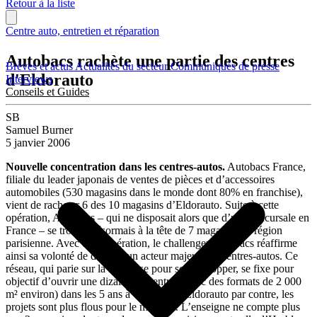
Retour à la liste
Centre auto, entretien et réparation
Autobacs rachète une partie des centres
Brèves et actus
Actualités du secteur
Communiqués de presse
d'Eldorauto
Interviews
Conseils et Guides
SB
Samuel Burner
5 janvier 2006
Nouvelle concentration dans les centres-autos.
Autobacs France,
filiale du leader japonais de ventes de pièces et d’accessoires
automobiles (530 magasins dans le monde dont 80% en franchise),
vient de racheter 6 des 10 magasins d’Eldorauto. Suite à cette
opération, Autobacs – qui ne disposait alors que d’une succursale en
France – se trouve désormais à la tête de 7 magasins en région
parisienne. Avec cette opération, le challenger Autobacs réaffirme
ainsi sa volonté de devenir un acteur majeur des centres-autos. Ce
réseau, qui parie sur la franchise pour se développer, se fixe pour
objectif d’ouvrir une dizaine de centres (avec des formats de 2 000
m² environ) dans les 5 ans à venir. Pour Eldorauto par contre, les
projets sont plus flous pour le moment. L’enseigne ne compte plus