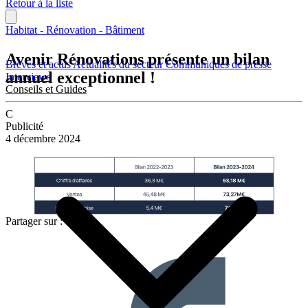
Retour à la liste
Habitat - Rénovation - Bâtiment
Avenir Rénovations présente un bilan
Brèves et actus
Actualités du secteur
Communiqués de presse
annuel exceptionnel !
Interviews
Conseils et Guides
C
Publicité
4 décembre 2024
Partager sur :