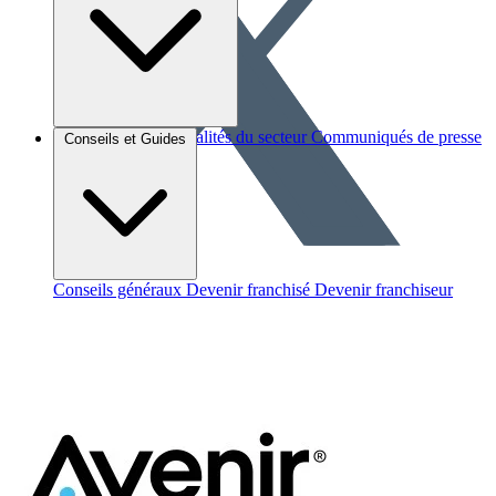
Brèves et actus
Actualités du secteur
Communiqués de presse
Conseils et Guides
Interviews
Conseils généraux
Devenir franchisé
Devenir franchiseur