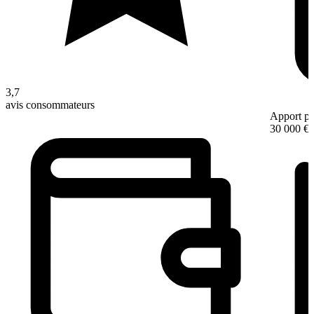
3,7
avis consommateurs
Apport pe
30 000 €