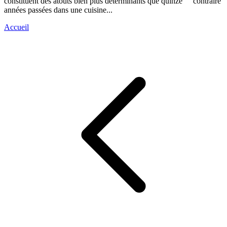
constituent des atouts bien plus déterminants que quinze
contraire d
années passées dans une cuisine...
Accueil