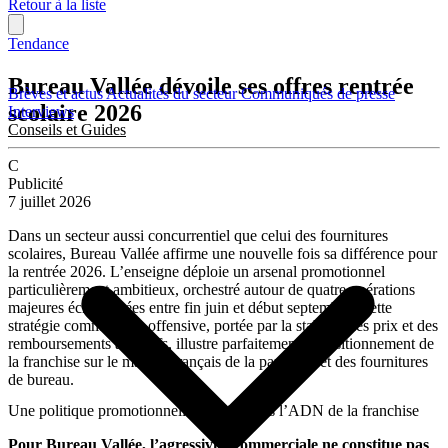
Retour à la liste
Tendance
Bureau Vallée dévoile ses offres rentrée
Brèves et actus
Actualités du secteur
Communiqués de presse
scolaire 2026
Interviews
Conseils et Guides
C
Publicité
7 juillet 2026
Dans un secteur aussi concurrentiel que celui des fournitures
scolaires, Bureau Vallée affirme une nouvelle fois sa différence pour
la rentrée 2026. L’enseigne déploie un arsenal promotionnel
particulièrement ambitieux, orchestré autour de quatre opérations
majeures échelonnées entre fin juin et début septembre. Cette
stratégie commerciale offensive, portée par la stabilité des prix et des
remboursements attractifs, illustre parfaitement le positionnement de
la franchise sur le marché français de la papeterie et des fournitures
de bureau.
Une politique promotionnelle inscrite dans l’ADN de la franchise
Pour Bureau Vallée, l’agressivité commerciale ne constitue pas