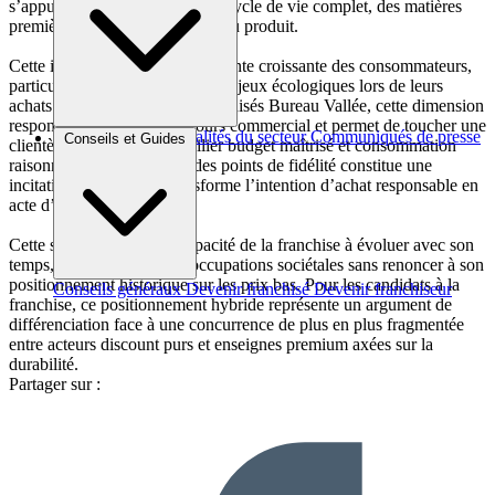
s’appuie sur une évaluation du cycle de vie complet, des matières
premières jusqu’à la fin de vie du produit.
Cette initiative répond à une attente croissante des consommateurs,
particulièrement sensibles aux enjeux écologiques lors de leurs
achats de rentrée. Pour les franchisés Bureau Vallée, cette dimension
responsable enrichit le discours commercial et permet de toucher une
Brèves et actus
Actualités du secteur
Communiqués de presse
Conseils et Guides
clientèle soucieuse de concilier budget maîtrisé et consommation
Interviews
raisonnée. Le doublement des points de fidélité constitue une
incitation concrète qui transforme l’intention d’achat responsable en
acte d’achat effectif.
Cette stratégie illustre la capacité de la franchise à évoluer avec son
temps, en intégrant les préoccupations sociétales sans renoncer à son
positionnement historique sur les prix bas. Pour les candidats à la
Conseils généraux
Devenir franchisé
Devenir franchiseur
franchise, ce positionnement hybride représente un argument de
différenciation face à une concurrence de plus en plus fragmentée
entre acteurs discount purs et enseignes premium axées sur la
durabilité.
Partager sur :