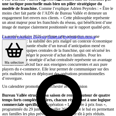
une tactique ponctuelle mais bien un pilier stratégique du
modèle de franchise.
Comme l’explique Adrien Peyroles : « Être le
moins cher fait partie de l’ADN de Bureau Vallée et demeure un
engagement fort envers nos clients. » Cette philosophie représente
un atout majeur pour les franchisés du réseau, qui bénéficient d’une
image de marque clairement positionnée sur le rapport qualité-prix.
La rentrée scolaire 2026 confirme cette orientation avec une
Conseils généraux
Devenir franchisé
Devenir franchiseur
promesse forte : la stabilité des prix malgré un contexte économique
tendu. Cette garantie résulte d’un travail d’anticipation mené en
amont par les équipes centrales de la franchise, qui ont sécurisé les
achats pour protéger le pouvoir d’achat des familles. Pour les
franchisés, cette stratégie d’achat centralisée représente un avantage
Ma sélection
concurrentiel décisif face aux enseignes concurrentes et aux pure
players du e-commerce. Elle leur permet de communiquer sur des
prix maîtrisés tout en déployant des opérations promotionnelles
d’envergure.
Un calendrier promotionnel orchestré avec précision
Bureau Vallée structure sa saison de rentrée autour de quatre
temps forts complémentaires, chacun répondant à une logique
commerciale spécifique.
L’opération « La rentrée à prix fous »,
programmée du 29 juin au 18 juillet 2026, ouvre le bal en permettant
aux familles les plus prévoyantes de s’équiper tôt à prix réduits.