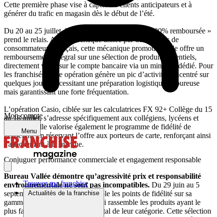
Cette première phase vise à capter les clients anticipateurs et à
générer du trafic en magasin dès le début de l’été.
Du 20 au 25 juillet, l’opération emblématique « 100% remboursée »
prend le relais. Attendue chaque année par des milliers de
consommateurs français, cette mécanique promotionnelle offre un
remboursement intégral sur une sélection de produits essentiels,
directement versé sur le compte bancaire via un mini-site dédié. Pour
les franchisés, cette opération génère un pic d’activité concentré sur
quelques jours, nécessitant une préparation logistique rigoureuse
mais garantissant une forte fréquentation.
L’opération Casio, ciblée sur les calculatrices FX 92+ Collège du 15
Mon compte
au 18 juillet, s’adresse spécifiquement aux collégiens, lycéens et
étudiants. Elle valorise également le programme de fidélité de
Menu
l’enseigne en réservant l’offre aux porteurs de carte, renforçant ainsi
l’attachement à la marque.
Conjuguer performance commerciale et engagement responsable
Bureau Vallée démontre qu’agressivité prix et responsabilité
Trouver ma franchise
environnementale ne sont pas incompatibles.
Du 29 juin au 5
septembre 2026, l’enseigne double les points de fidélité sur sa
Actualités de la franchise
gamme « Le Choix engagé », qui rassemble les produits ayant le
plus faible impact environnemental de leur catégorie. Cette sélection