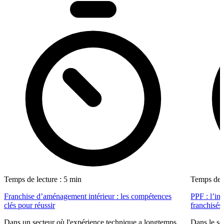
Temps de lecture : 5 min
Temps de l
Franchise d’aménagement intérieur : les compétences
PPF : l’in
clés pour réussir
franchisés
Dans un secteur où l'expérience technique a longtemps
Dans le se