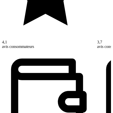
4,1
3,7
avis consommateurs
avis con