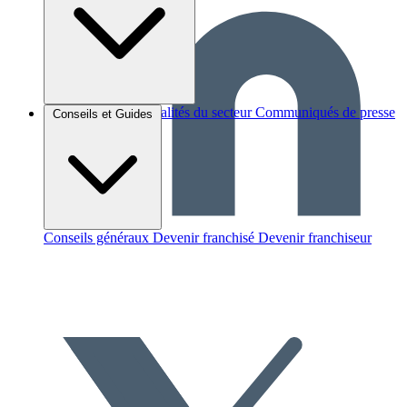
Brèves et actus
Actualités du secteur
Communiqués de presse
Conseils et Guides
Interviews
Conseils généraux
Devenir franchisé
Devenir franchiseur