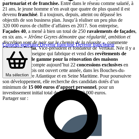
partenariat et de franchise.
Entré dans le réseau comme salarié, à
21 ans, le jeune homme n’en avait que quatre de plus quand il est
devenu
franchisé
. Il a toujours, depuis, atteint ou dépassé les
objectifs de son business plan. Jusqu’à réaliser un peu plus de
320 000 euros de chiffre d’affaires en 2017. Son entreprise,
Façades 40
, a mené à bien un total de 250
ravalements de façades
,
en six ans. «
Jérôme Geyres démontre que régularité, ambition et
discrétion vont de pair sur le chemin de la réussite »,
commente
Conseils généraux
Devenir franchisé
Devenir franchiseur
Christian Badia
, Vice-président et fondateur de Vertikal. Née il y a
quinze ans, l’enseigne qui fabrique et vend des
revêtements de
façades haut de gamme pour la rénovation des maisons
individuelles
, compte aujourd’hui 22
concessions exclusives
en
France, dont trois ont ouvert cette année, dans les Bouches-du-
Ma sélection
Rhône, en Loire Atlantique et en Seine Maritime. Pour poursuivre
son développement, elle recherche des candidats dotés d’un
minimum de
15 000 euros d’apport personnel
, pour un
investissement initial total de l’ordre de 40 000 euros.
Partager sur :