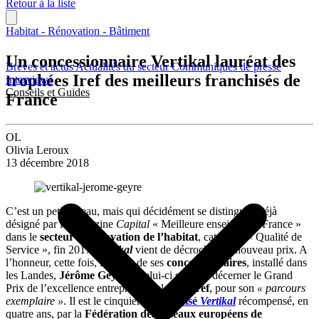
Retour à la liste
Habitat - Rénovation - Bâtiment
Un concessionnaire Vertikal lauréat des
Brèves et actus
Actualités du secteur
Communiqués de presse
trophées Iref des meilleurs franchisés de
Interviews
Conseils et Guides
France
OL
Olivia Leroux
13 décembre 2018
C’est un petit réseau, mais qui décidément se distingue. Déjà
désigné par le magazine
Capital
« Meilleure enseigne de France »
dans le
secteur la rénovation de l’habitat
, catégorie « Qualité de
Service », fin 2017,
Vertikal
vient de décrocher un nouveau prix. A
l’honneur, cette fois, le cadet de ses
concessionnaires
, installé dans
les Landes,
Jérôme Geyres
. Celui-ci s’est vu décerner le Grand
Prix de l’excellence entrepreneuriale de l’
Iref
, pour son
« parcours
exemplaire »
. Il est le cinquième
franchisé
Vertikal
récompensé, en
quatre ans, par la
Fédération des réseaux européens de