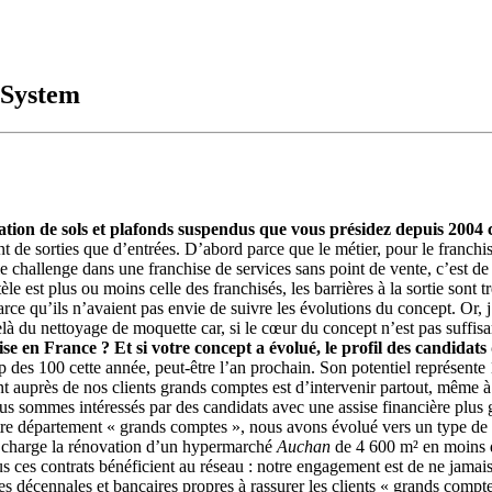
 System
tion de sols et plafonds suspendus que vous présidez depuis 2004 
tant de sorties que d’entrées. D’abord parce que le métier, pour le franc
challenge dans une franchise de services sans point de vente, c’est de r
 est plus ou moins celle des franchisés, les barrières à la sortie sont tr
 parce qu’ils n’avaient pas envie de suivre les évolutions du concept. Or, 
là du nettoyage de moquette car, si le cœur du concept n’est pas suffisamm
se en France ? Et si votre concept a évolué, le profil des candidat
des 100 cette année, peut-être l’an prochain. Son potentiel représente 1
 auprès de nos clients grands comptes est d’intervenir partout, même à
Nous sommes intéressés par des candidats avec une assise financière plus
 notre département « grands comptes », nous avons évolué vers un type 
 en charge la rénovation d’un hypermarché
Auchan
de 4 600 m² en moins d
us ces contrats bénéficient au réseau : notre engagement est de ne jamais
es décennales et bancaires propres à rassurer les clients « grands compt