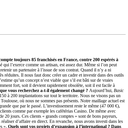
compte toujours 85 franchisés en France, contre 200 espérés à
hisé qui l’exerce comme un artisan, est assez dur. Même si l’on peut
etenir un partenaire à l’issue de son contrat. Quand il n’y a ni
ès réduites. Il nous faut donc créer un cadre et investir dans des outils
j’estime qu’un concept n’est viable que s’il est bâti sur de vraies
ent fort, soit il devient rapidement obsolète, soit il est facile à
s que vous recherchez a-t-il également changé ?
Aujourd’hui,
Basic
50 à 200 implantations sur tout le territoire. Nous ne visons pas un
 Toulouse, où nous ne sommes pas présents. Notre maillage actuel est
 grande que par le passé. L’investissement reste le même (47 000 €),
de clients comme par exemple les cafétérias Casino. De même avec
e 20 jours. Ces clients « grands comptes » sont de bons payeurs,
 réaliser d’affaire en direct. En revanche, nous avons investi dans les
es ».
Quels sont vos projets d’expansion à l’international ? Dans