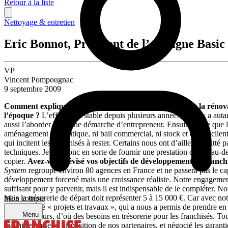
Retour à la liste
Nettoyage & entretien
Eric Bonnot, Président de l’enseigne Basic
VP
Vincent Pompougnac
9 septembre 2009
Comment expliquez-vous que l’enseigne spécialisée dans la rénova
l’époque ?
L’effectif est stable depuis plusieurs années, car il y a au
aussi l’aborder avec une démarche d’entrepreneur. Ensuite parce que le 
aménagement de boutique, ni bail commercial, ni stock et que la clientèle
qui incitent les franchisés à rester. Certains nous ont d’ailleurs quitté
techniques. Je fais donc en sorte de fournir une prestation qui va au-de
copier.
Avez-vous révisé vos objectifs de développement en franchi
System
regroupe environ 80 agences en France et ne passera pas le cap 
développement forcené mais une croissance réaliste. Notre engagement
suffisant pour y parvenir, mais il est indispensable de le compléter. 
mais la trésorerie de départ doit représenter 5 à 15 000 €. Car avec
Mon compte
notre activité « projets et travaux », qui a nous a permis de prendre
Menu
mais à 90 jours, d’où des besoins en trésorerie pour les franchisés. To
machines mises à disposition de nos partenaires, et négocié les garanti