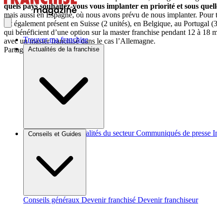
quels pays souhaitez-vous vous implanter en priorité et sous quel
mais aussi en Espagne, où nous avons prévu de nous implanter. Pour tou
est également présent en Suisse (2 unités), en Belgique, au Portugal
qui bénéficient d’une option sur la master franchise pendant 12 à 18
Trouver ma franchise
avec un master franchisé dans le cas l’Allemagne.
Partager sur :
Actualités de la franchise
Brèves et actus
Actualités du secteur
Communiqués de presse
I
Conseils et Guides
Conseils généraux
Devenir franchisé
Devenir franchiseur