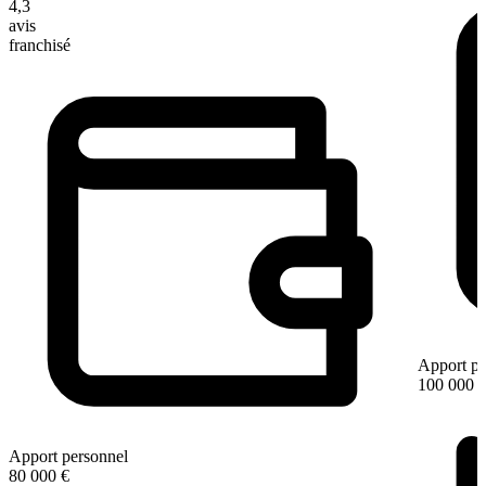
4,3
avis
franchisé
Apport pe
100 000 
Apport personnel
80 000 €