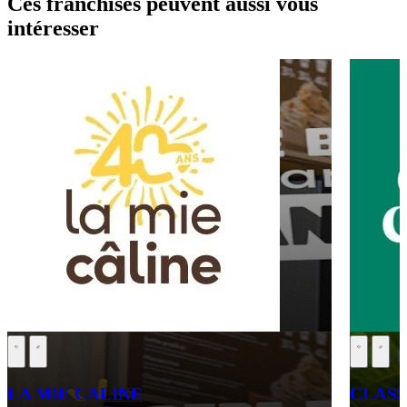
Ces franchises peuvent aussi vous
intéresser
LA MIE CALINE
CLASS