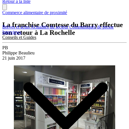
Retour à la liste
Commerce alimentaire de proximité
La franchise Comtesse du Barry effectue
Brèves et actus
Actualités du secteur
Communiqués de presse
son retour à La Rochelle
Interviews
Conseils et Guides
PB
Philippe Beaulieu
21 juin 2017