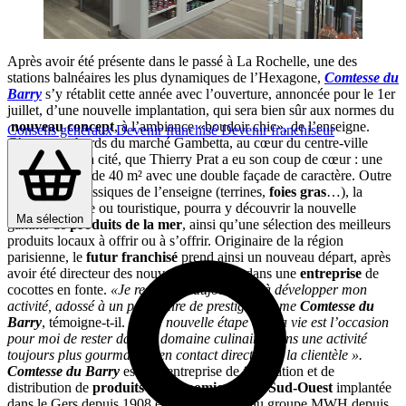
Après avoir été présente dans le passé à La Rochelle, une des
stations balnéaires les plus dynamiques de l’Hexagone,
Comtesse du
Barry
s’y rétablit cette année avec l’ouverture, annoncée pour le 1er
juillet, d’une nouvelle implantation, qui sera bien sûr aux normes du
nouveau concept
, à l’ambiance «boudoir chic», de l’enseigne.
Conseils généraux
Devenir franchisé
Devenir franchiseur
C’est aux abords du marché Gambetta, au cœur du centre-ville
historique de la cité, que Thierry Prat a eu son coup de cœur : une
belle boutique de 40 m² avec une double façade de caractère. Outre
les produits classiques de l’enseigne (terrines,
foies gras
…), la
clientèle, locale ou touristique, pourra y découvrir la nouvelle
Ma sélection
gamme de
produits de la mer
, ainsi qu’une sélection des meilleurs
produits locaux à offrir ou à s’offrir. Originaire de la région
parisienne, le
futur franchisé
prend ainsi un nouveau départ, après
avoir été directeur des nouveaux produits dans une
entreprise
de
cocottes en fonte.
«Je recherche aujourd’hui à développer mon
activité, adossé à un partenaire de prestige comme
Comtesse du
Barry
, témoigne-t-il.
Cette nouvelle étape de ma vie est l’occasion
pour moi de rester dans le domaine culinaire, dans une activité
toujours plus gourmande, en contact direct avec la clientèle ».
Comtesse du Barry
est une entreprise de fabrication et de
distribution de
produits gastronomiques du Sud-Ouest
implantée
dans le Gers depuis 1908 et qui appartient au groupe MWH depuis