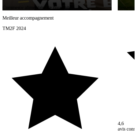
Commerce alimentaire de proximité
Restaurati
Meilleur accompagnement
TM2F 2024
4,6
avis con