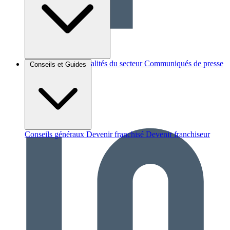
Brèves et actus
Actualités du secteur
Communiqués de presse
Conseils et Guides
Interviews
Conseils généraux
Devenir franchisé
Devenir franchiseur