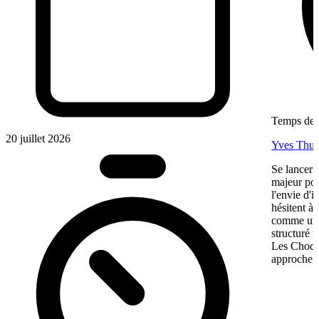
Temps de l
20 juillet 2026
Yves Thur
Se lancer 
majeur pou
l'envie d'
hésitent à 
comme une 
structuré 
Les Chocol
approche, 