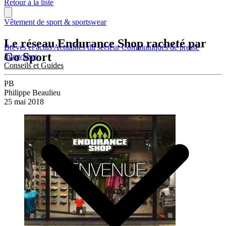
Retour à la liste
Vêtement de sport & sportswear
Le réseau Endurance Shop racheté par
Brèves et actus
Actualités du secteur
Communiqués de presse
Go Sport
Interviews
Conseils et Guides
PB
Philippe Beaulieu
25 mai 2018