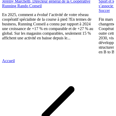
Jérémy Marchetti, Directeur général de la Coopérative
Sport et l
Running Rando Conseil
s’associe 
Soccer
En 2025, comment a évolué l’activité de votre réseau
coopératif spécialiste de la course à pied ?En termes de
Fin mars 
business, Running Conseil a connu par rapport à 2024
changement
une croissance de +17 % en comparable et de +27 % au
Coopérativ
global. Sur les magasins comparables, seulement 15 %
outre cette
affichent une activité en baisse depuis le...
2030, visa
développer
structurer 
en B to B.
Accueil