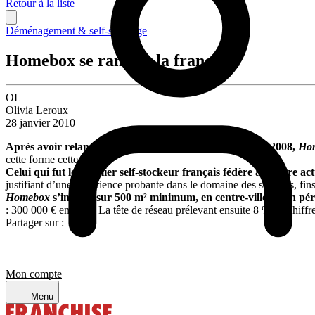
Retour à la liste
Déménagement & self-stockage
Homebox se range à la franchise
OL
Olivia Leroux
28 janvier 2010
Après avoir relancé son développement en franchise en 2008,
Ho
cette forme cette année.
Celui qui fut le premier self-stockeur français fédère à l’heure act
justifiant d’une expérience probante dans le domaine des services, fi
Homebox
s’installe sur 500 m² minimum, en centre-ville ou en pér
: 300 000 € environ. La tête de réseau prélevant ensuite 8 % du chiffre d
Partager sur :
Mon compte
Menu