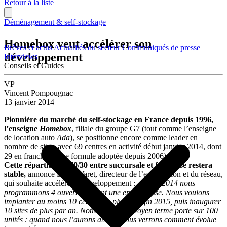
Retour à la liste
Déménagement & self-stockage
Homebox veut accélérer son
Brèves et actus
Actualités du secteur
Communiqués de presse
développement
Interviews
Conseils et Guides
VP
Vincent Pompougnac
13 janvier 2014
Pionnière du marché du self-stockage en France depuis 1996,
l’enseigne
Homebox
, filiale du groupe G7 (tout comme l’enseigne
de location auto
Ada
), se positionne encore comme leader en
nombre de sites, avec 69 centres en activité début janvier 2014, dont
29 en franchise (une formule adoptée depuis 2006).
Cette répartition à 70/30 entre succursale et franchise restera
stable,
annonce David Varet, directeur de l’exploitation et du réseau,
qui souhaite accélérer le développement :
« Pour 2014 nous
programmons 4 ouvertures dont une en franchise. Nous voulons
implanter au moins 10 centres de plus d’ici fin 2015, puis inaugurer
10 sites de plus par an. Notre objectif à moyen terme porte sur 100
unités : quand nous l’aurons atteint, nous verrons comment évolue