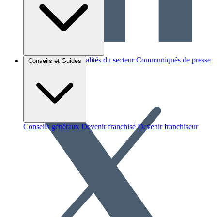
Brèves et actus
Actualités du secteur
Communiqués de presse
Conseils et Guides
Interviews
Conseils généraux
Devenir franchisé
Devenir franchiseur