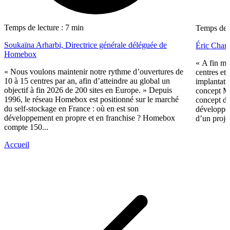
Temps de lecture : 7 min
Temps de l
Soukaïna Arharbi, Directrice générale déléguée de
Éric Charl
Homebox
« A fin m
« Nous voulons maintenir notre rythme d’ouvertures de
centres et
10 à 15 centres par an, afin d’atteindre au global un
implantati
objectif à fin 2026 de 200 sites en Europe. » Depuis
concept M
1996, le réseau Homebox est positionné sur le marché
concept de
du self-stockage en France : où en est son
développé 
développement en propre et en franchise ? Homebox
d’un proje
compte 150...
Accueil