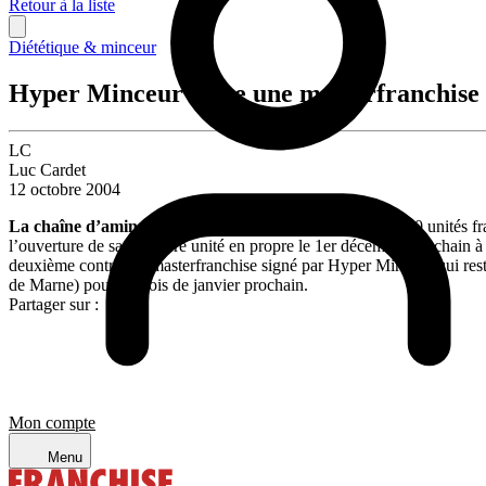
Retour à la liste
Diététique & minceur
Hyper Minceur signe une masterfranchise 
LC
Luc Cardet
12 octobre 2004
La chaîne d’amincissement,
qui aligne, outre son pilote, 20 unités f
l’ouverture de sa première unité en propre le 1er décembre prochain à 
deuxième contrat de masterfranchise signé par Hyper Minceur qui rest
de Marne) pour le mois de janvier prochain.
Partager sur :
Mon compte
Menu