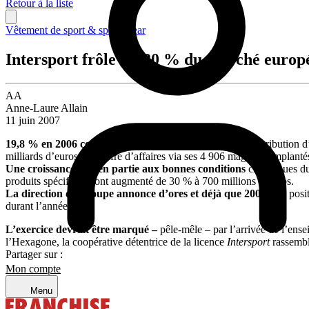
Retour à la liste
Vêtement de sport & sportswear
Intersport frôle les 20 % du marché europ
AA
Anne-Laure Allain
11 juin 2007
19,8 % en 2006 contre 19,2 % en 2005
. Le groupe de distribution d
milliards d’euros de chiffre d’affaires via ses 4 906 magasins impla
Une croissance due en partie aux bonnes conditions
climatiques du
produits spécifiques ont augmenté de 30 % à 700 millions d’euros.
La direction du groupe annonce d’ores et déjà que 2007
sera posit
durant l’année.
L’exercice devrait être marqué –
pêle-mêle – par l’arrivée de l’ens
l’Hexagone, la coopérative détentrice de la licence
Intersport
rassembl
Partager sur :
Mon compte
Menu