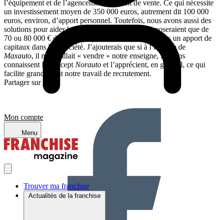
l’équipement et de l’agencement du point de vente. Ce qui nécessite
un investissement moyen de 350 000 euros, autrement dit 100 000
euros, environ, d’apport personnel. Toutefois, nous avons aussi des
solutions pour aider les bons candidats qui ne disposeraient que de
70 ou 80 000 € de fonds propres, notamment à travers un apport de
capitaux dans leur société. J’ajouterais que si à l’époque de
Maxauto
, il nous fallait « vendre » notre enseigne, les gens
connaissent le concept
Norauto
et l’apprécient, en général, ce qui
facilite grandement notre travail de recrutement.
Partager sur :
Mon compte
Menu
Trouver ma franchise
Actualités de la franchise