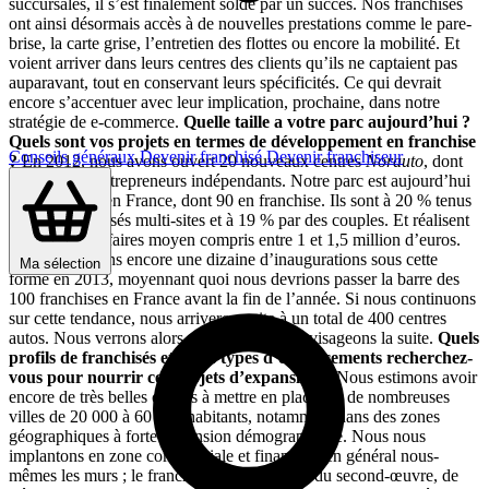
succursales, il s’est finalement soldé par un succès. Nos franchisés
ont ainsi désormais accès à de nouvelles prestations comme le pare-
brise, la carte grise, l’entretien des flottes ou encore la mobilité. Et
voient arriver dans leurs centres des clients qu’ils ne captaient pas
auparavant, tout en conservant leurs spécificités. Ce qui devrait
encore s’accentuer avec leur implication, prochaine, dans notre
stratégie de e-commerce.
Quelle taille a votre parc aujourd’hui ?
Quels sont vos projets en termes de développement en franchise
Conseils généraux
Devenir franchisé
Devenir franchiseur
?
En 2012, nous avons ouvert 20 nouveaux centres
Norauto
, dont
10 avec des entrepreneurs indépendants. Notre parc est aujourd’hui
de 342 unités en France, dont 90 en franchise. Ils sont à 20 % tenus
par des franchisés multi-sites et à 19 % par des couples. Et réalisent
un chiffre d’affaires moyen compris entre 1 et 1,5 million d’euros.
Nous prévoyons encore une dizaine d’inaugurations sous cette
Ma sélection
forme en 2013, moyennant quoi nous devrions passer la barre des
100 franchises en France avant la fin de l’année. Si nous continuons
sur cette tendance, nous arriverons vite à un total de 400 centres
autos. Nous verrons alors comment nous envisageons la suite.
Quels
profils de franchisés et quels types d’emplacements recherchez-
vous pour nourrir ces projets d’expansion ?
Nous estimons avoir
encore de très belles choses à mettre en place sur de nombreuses
villes de 20 000 à 60 000 habitants, notamment dans des zones
géographiques à forte expansion démographique. Nous nous
implantons en zone commerciale et finançons en général nous-
mêmes les murs ; le franchisé s’occupant lui du second-œuvre, de