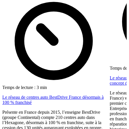
Temps de l
Le réseau 
concept dé
Temps de lecture : 3 min
Le réseau 
Le réseau de centres auto BestDrive France désormais à
France) vi
100 % franchisé
premier ce
Entreprise
Présente en France depuis 2015, l’enseigne BestDrive
profession
(groupe Continental) compte 210 centres auto dans
en franchi
l’Hexagone, désormais à 100 % en franchise, suite à la
réparation
cession des 130 unités auparavant exploitées en propre.