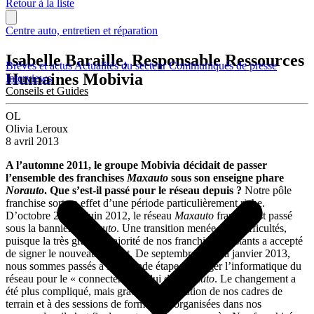
Retour à la liste
Centre auto, entretien et réparation
Isabelle Baraille, Responsable Ressources
Brèves et actus
Actualités du secteur
Communiqués de presse
Humaines Mobivia
Interviews
Conseils et Guides
OL
Olivia Leroux
8 avril 2013
A l’automne 2011, le groupe Mobivia décidait de passer
l’ensemble des franchises
Maxauto
sous son enseigne phare
Norauto
. Que s’est-il passé pour le réseau depuis ?
Notre pôle
franchise sort en effet d’une période particulièrement riche.
D’octobre 2011 à juin 2012, le réseau
Maxauto
français est passé
sous la bannière
Norauto
. Une transition menée sans difficultés,
puisque la très grande majorité de nos franchisés existants a accepté
de signer le nouveau contrat. De septembre 2012 à janvier 2013,
nous sommes passés à la seconde étape : changer l’informatique du
réseau pour le « connecter » à celui de
Norauto
. Le changement a
été plus compliqué, mais grâce à l’implication de nos cadres de
terrain et à des sessions de formations organisées dans nos