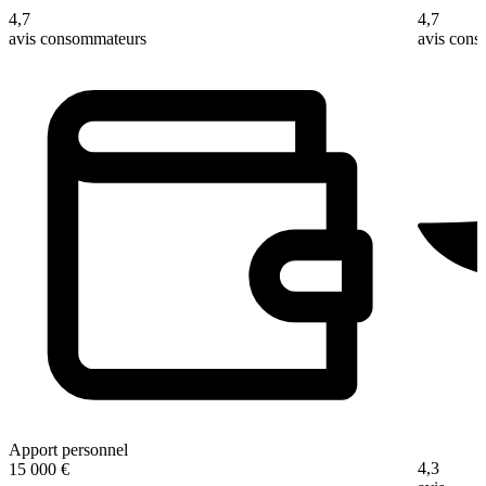
4,7
4,7
avis consommateurs
avis con
Apport personnel
4,3
15 000 €