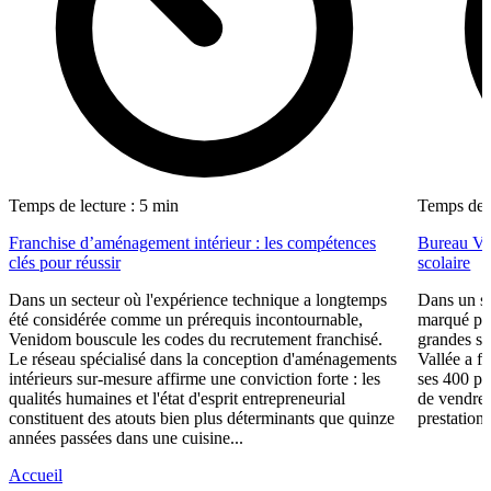
Temps de lecture : 5 min
Temps de l
Franchise d’aménagement intérieur : les compétences
Bureau Val
clés pour réussir
scolaire
Dans un secteur où l'expérience technique a longtemps
Dans un se
été considérée comme un prérequis incontournable,
marqué par
Venidom bouscule les codes du recrutement franchisé.
grandes su
Le réseau spécialisé dans la conception d'aménagements
Vallée a fa
intérieurs sur-mesure affirme une conviction forte : les
ses 400 po
qualités humaines et l'état d'esprit entrepreneurial
de vendre 
constituent des atouts bien plus déterminants que quinze
prestations
années passées dans une cuisine...
Accueil