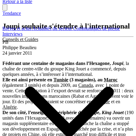
Retour à la liste
Tendance
Joupi souhaite s'étendre à l'international
Brèves et actus
Actualités du secteur
Communiqués de presse
Interviews
Conseils et Guides
PB
Philippe Beaulieu
24 janvier 2011
Fédérant une centaine de magasins dans l’Hexagone
,
Joupi
, la
chaîne de centre-ville du groupe King Jouet a commencé, depuis
quelques années, à s’intéresser à l’international.
Elle est ainsi présente en
Tunisie
(3 magasins), au
Maroc
(également 3 unités) et depuis 2009, au
Canada
, avec 1 point de
vente. Cette orientation à l’export devrait se renforcer en 2011 : deux
nouvelles implantations marocaines (Rabat et Agadir) doivent voir le
jour. Et des projets pourraient se concrétiser en
Belgique
et en
Algérie
.
De son côté, l’enseigne de périphérie du groupe,
King Jouet
(190
unités dans l’Hexagone, dont 40 avec des partenaires) va ouvrir un
magasin supplémentaire en
Suisse
. En revanche la chaîne a stoppé
son développement en Espagne, trop touchée par la crise, et n’a plus
de projets en
Chine
, où elle estime le marché trop difficile et trop