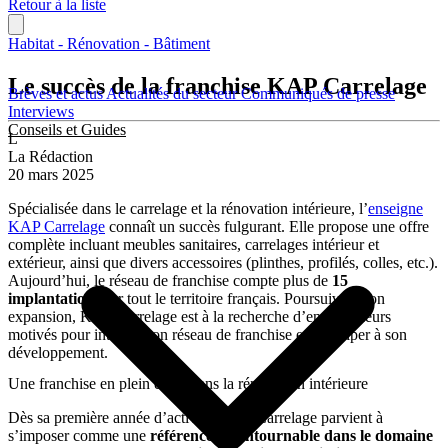
Retour à la liste
Habitat - Rénovation - Bâtiment
Le succès de la franchise KAP Carrelage
Brèves et actus
Actualités du secteur
Communiqués de presse
Interviews
Conseils et Guides
L
La Rédaction
20 mars 2025
Spécialisée dans le carrelage et la rénovation intérieure, l’
enseigne
KAP Carrelage
connaît un succès fulgurant. Elle propose une offre
complète incluant meubles sanitaires, carrelages intérieur et
extérieur, ainsi que divers accessoires (plinthes, profilés, colles, etc.).
Aujourd’hui, le réseau de franchise compte plus de
15
implantations
sur tout le territoire français. Poursuivant son
expansion, KAP Carrelage est à la recherche d’entrepreneurs
motivés pour intégrer son réseau de franchise et participer à son
développement.
Une franchise en plein essor dans la rénovation intérieure
Dès sa première année d’activité, KAP Carrelage parvient à
s’imposer comme une
référence incontournable dans le domaine