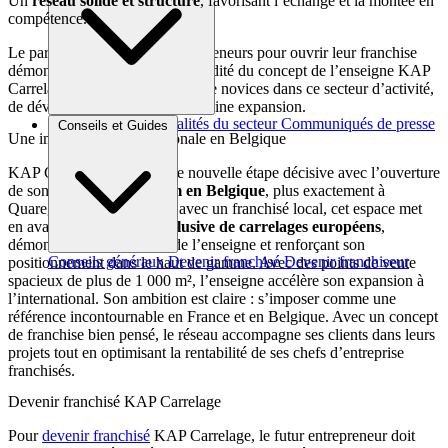
Un
réseau solide et structuré
, favorisant l’échange et la montée en
compétence.
Le parcours proposé aux entrepreneurs pour ouvrir leur franchise
démontre l’accessibilité et la solidité du concept de l’enseigne KAP
Carrelage, leur permettant, même novices dans ce secteur d’activité,
de développer une activité en pleine expansion.
Brèves et actus
Actualités du secteur
Communiqués de presse
Conseils et Guides
Une implantation internationale en Belgique
Interviews
KAP Carrelage franchit une nouvelle étape décisive avec l’ouverture
de son
premier showroom en Belgique
, plus exactement à
Quaregnon. En partenariat avec un franchisé local, cet espace met
en avant
une sélection exclusive de carrelages européens
,
démontrant le savoir-faire de l’enseigne et renforçant son
Conseils généraux
Devenir franchisé
Devenir franchiseur
positionnement dans le haut de gamme. Avec des points de vente
spacieux de plus de 1 000 m², l’enseigne accélère son expansion à
l’international. Son ambition est claire : s’imposer comme une
référence incontournable en France et en Belgique. Avec un concept
de franchise bien pensé, le réseau accompagne ses clients dans leurs
projets tout en optimisant la rentabilité de ses chefs d’entreprise
franchisés.
Devenir franchisé KAP Carrelage
Pour
devenir franchisé
KAP Carrelage, le futur entrepreneur doit