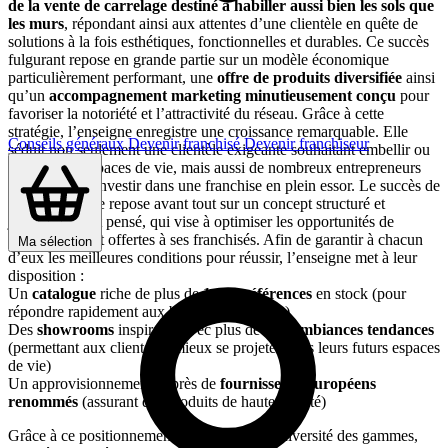
de la vente de carrelage destiné à habiller aussi bien les sols que
les murs
, répondant ainsi aux attentes d’une clientèle en quête de
solutions à la fois esthétiques, fonctionnelles et durables. Ce succès
fulgurant repose en grande partie sur un modèle économique
particulièrement performant, une
offre de produits diversifiée
ainsi
qu’un
accompagnement marketing minutieusement conçu
pour
favoriser la notoriété et l’attractivité du réseau. Grâce à cette
stratégie, l’enseigne enregistre une croissance remarquable. Elle
Conseils généraux
Devenir franchisé
Devenir franchiseur
séduit non seulement une clientèle exigeante souhaitant embellir ou
rénover ses espaces de vie, mais aussi de nombreux entrepreneurs
désireux de s’investir dans une franchise en plein essor. Le succès de
KAP Carrelage repose avant tout sur un concept structuré et
judicieusement pensé, qui vise à optimiser les opportunités de
développement offertes à ses franchisés. Afin de garantir à chacun
Ma sélection
d’eux les meilleures conditions pour réussir, l’enseigne met à leur
disposition :
Un
catalogue
riche de plus de
1 000 références
en stock (pour
répondre rapidement aux besoins des clients)
Des
showrooms
inspirants avec plus de
100 ambiances tendances
(permettant aux clients de mieux se projeter dans leurs futurs espaces
de vie)
Un approvisionnement auprès de
fournisseurs européens
renommés
(assurant des produits de haute qualité)
Grâce à ce positionnement unique qui allie diversité des gammes,