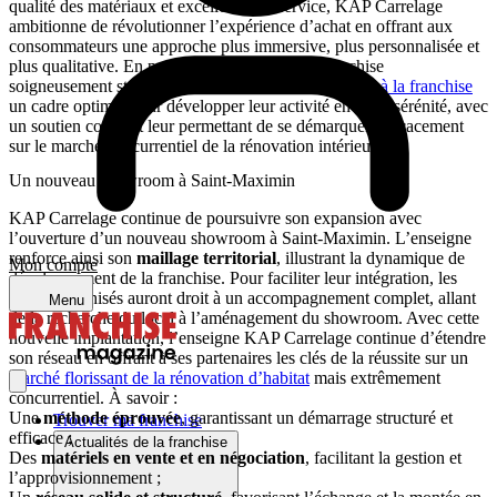
qualité des matériaux et excellence du service, KAP Carrelage
ambitionne de révolutionner l’expérience d’achat en offrant aux
consommateurs une approche plus immersive, plus personnalisée et
plus qualitative. En parallèle, son modèle de franchise
soigneusement structuré assure à ses futurs
candidats à la franchise
un cadre optimal pour développer leur activité en toute sérénité, avec
un soutien constant leur permettant de se démarquer efficacement
sur le marché concurrentiel de la rénovation intérieure.
Un nouveau showroom à Saint-Maximin
KAP Carrelage continue de poursuivre son expansion avec
l’ouverture d’un nouveau showroom à Saint-Maximin. L’enseigne
renforce ainsi son
maillage territorial
, illustrant la dynamique de
Mon compte
développement de la franchise. Pour faciliter leur intégration, les
futurs franchisés auront droit à un accompagnement complet, allant
Menu
de la recherche du local à l’aménagement du showroom. Avec cette
nouvelle implantation, l’enseigne KAP Carrelage continue d’étendre
son réseau en offrant à ses partenaires les clés de la réussite sur un
marché florissant de la rénovation d’habitat
mais extrêmement
concurrentiel. À savoir :
Une
méthode éprouvée
, garantissant un démarrage structuré et
Trouver ma franchise
efficace ;
Actualités de la franchise
Des
matériels en vente et en négociation
, facilitant la gestion et
l’approvisionnement ;