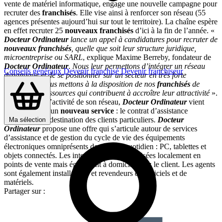
vente de matériel informatique, engage une nouvelle campagne pour
recruter des
franchisés
. Elle vise ainsi à renforcer son réseau (55
agences présentes aujourd’hui sur tout le territoire). La chaîne espère
en effet recruter 25
nouveaux franchisés
d’ici à la fin de l’année. «
Docteur Ordinateur
lance un appel à candidatures pour recruter de
nouveaux franchisés
, quelle que soit leur structure juridique,
microentreprise ou SARL
, explique Maxime Berreby, fondateur de
Docteur Ordinateur
.
Nous leur permettons d’intégrer un réseau
Conseils généraux
Devenir franchisé
Devenir franchiseur
dynamique et de se positionner sur un secteur en très forte
croissance. Nous mettons à la disposition de nos
franchisés
de
nombreuses ressources qui contribuent à accroître leur attractivité
».
Pour soutenir l’activité de son réseau,
Docteur Ordinateur
vient
ainsi de lancer un
nouveau service
: le contrat d’assistance
SÉRÉNITÉ à destination des clients particuliers.
Docteur
Ma sélection
Ordinateur
propose une offre qui s’articule autour de services
d’assistance et de gestion du cycle de vie des équipements
électroniques omniprésents dans notre quotidien : PC, tablettes et
objets connectés. Les interventions sont réalisées localement en
points de vente mais également à domicile chez le client. Les agents
sont également installateurs et revendeurs de logiciels et de
matériels.
Partager sur :