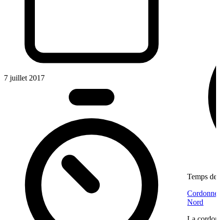
7 juillet 2017
Temps de l
Cordonneri
Nord
La cordonn