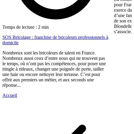
pour Franç
exerce dan
d’une fami
de son exp
Blondelle 
Temps de lecture : 2 min
s’associe..
SOS Bricolage : franchise de bricoleurs professionnels à
domicile
Nombreux sont les bricoleurs de talent en France.
Nombreux aussi ceux d’entre nous qui ne trouvent pas
le temps, où n’ont pas les compétences, pour poser une
tringle à rideaux, changer une poignée de porte, tailler
une haie ou encore nettoyer leur terrasse. C’est pour
offrir aux premiers un métier, et aux seconds une
réponse...
Accueil