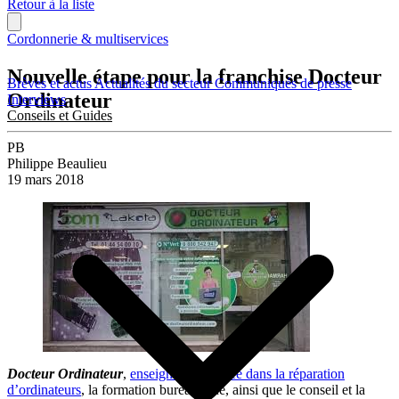
Retour à la liste
Cordonnerie & multiservices
Nouvelle étape pour la franchise Docteur
Brèves et actus
Actualités du secteur
Communiqués de presse
Ordinateur
Interviews
Conseils et Guides
PB
Philippe Beaulieu
19 mars 2018
Docteur Ordinateur
,
enseigne spécialisée dans la réparation
d’ordinateurs
, la formation bureautique, ainsi que le conseil et la