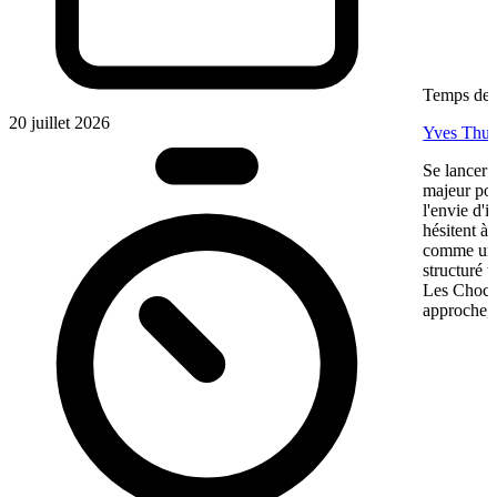
Temps de l
20 juillet 2026
Yves Thur
Se lancer 
majeur pou
l'envie d'
hésitent à 
comme une 
structuré 
Les Chocol
approche, 