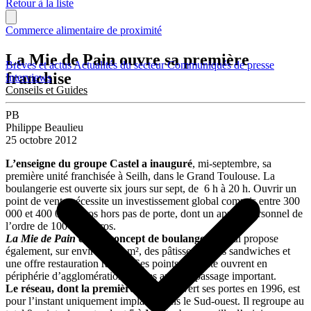
Retour à la liste
Commerce alimentaire de proximité
La Mie de Pain ouvre sa première
Brèves et actus
Actualités du secteur
Communiqués de presse
franchise
Interviews
Conseils et Guides
PB
Philippe Beaulieu
25 octobre 2012
L’enseigne du groupe Castel a inauguré
, mi-septembre, sa
première unité franchisée à Seilh, dans le Grand Toulouse. La
boulangerie est ouverte six jours sur sept, de 6 h à 20 h. Ouvrir un
point de vente nécessite un investissement global compris entre 300
000 et 400 000 euros hors pas de porte, dont un apport personnel de
l’ordre de 100 000 euros.
La Mie de Pain
est un concept de boulangeries
, qui propose
également, sur environ 200 m², des pâtisseries, des sandwiches et
une offre restauration rapide. Ses points de vente ouvrent en
périphérie d’agglomération sur des axes de passage important.
Le réseau, dont la première unité
a ouvert ses portes en 1996, est
pour l’instant uniquement implanté dans le Sud-ouest. Il regroupe au