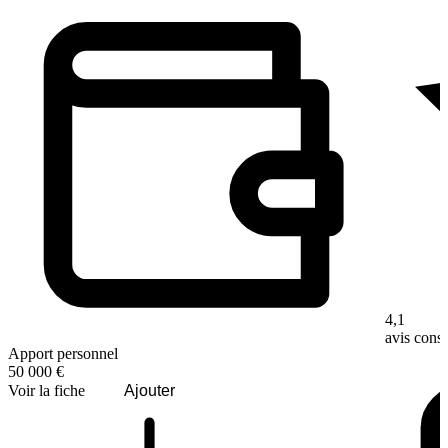
4,1
avis con
Apport personnel
50 000 €
Voir la fiche
Ajouter