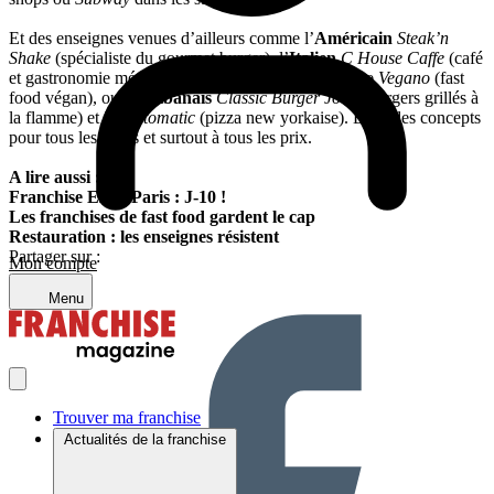
Et des enseignes venues d’ailleurs comme l’
Américain
Steak’n
Shake
(spécialiste du gourmet burger), l’
Italien
C House Caffe
(café
et gastronomie méditerranéenne), le
Suisse
Universo Vegano
(fast
food végan), ou les
Libanais
Classic Burger Joint
(burgers grillés à
la flamme) et
Tomatomatic
(pizza new yorkaise). Bref, des concepts
pour tous les goûts et surtout à tous les prix.
A lire aussi :
Franchise Expo Paris : J-10 !
Les franchises de fast food gardent le cap
Restauration : les enseignes résistent
Partager sur :
Mon compte
Menu
Trouver ma franchise
Actualités de la franchise