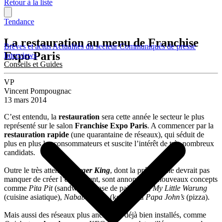
Retour à la liste
Tendance
La restauration au menu de Franchise
Brèves et actus
Actualités du secteur
Communiqués de presse
Expo Paris
Interviews
Conseils et Guides
VP
Vincent Pompougnac
13 mars 2014
C’est entendu, la
restauration
sera cette année le secteur le plus
représenté sur le salon
Franchise Expo Paris
. A commencer par la
restauration rapide
(une quarantaine de réseaux), qui séduit de
plus en plus les consommateurs et suscite l’intérêt de très nombreux
candidats.
Outre le très attendu
Burger King
, dont la présence ne devrait pas
manquer de créer l’évènement, sont annoncés de nouveaux concepts
comme
Pita Pit
(sandwich à base de pain pita),
My Little Warung
(cuisine asiatique),
Nabab Kebab
(kebab) ou
Papa John’s
(pizza).
Mais aussi des réseaux plus anciens et déjà bien installés, comme