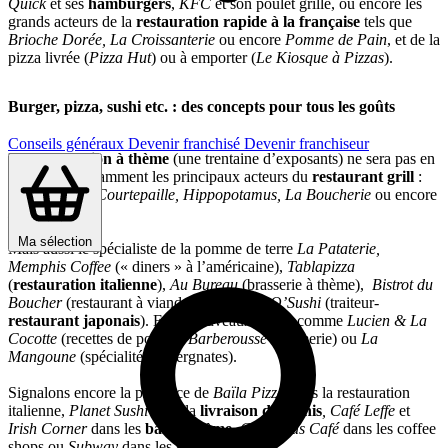
Quick
et ses
hamburgers
,
KFC
et son poulet grillé, ou encore les
grands acteurs de la
restauration rapide à la française
tels que
Brioche Dorée, La Croissanterie
ou encore
Pomme de Pain
, et de la
pizza livrée (
Pizza Hut
) ou à emporter (
Le Kiosque à Pizzas
).
Burger, pizza, sushi etc. : des concepts pour tous les goûts
Conseils généraux
Devenir franchisé
Devenir franchiseur
La
restauration à thème
(une trentaine d’exposants) ne sera pas en
reste, avec notamment les principaux acteurs du
restaurant grill
:
Buffalo Grill, Courtepaille
,
Hippopotamus, La Boucherie
ou encore
Poivre Rouge
.
Ma sélection
Mais aussi le spécialiste de la pomme de terre
La Pataterie,
Memphis Coffee
(« diners » à l’américaine),
Tablapizza
(
restauration italienne
),
Au Bureau
(brasserie à thème),
Bistrot du
Boucher
(restaurant à viandes) ou encore
O’Sushi
(traiteur-
restaurant japonais
). Et de nouveaux venus comme
Lucien & La
Cocotte
(recettes de poulet),
Barberousse
(rhumerie) ou
La
Mangoune
(spécialités auvergnates).
Signalons encore la présence de
Baïla Pizza
dans la restauration
italienne,
Planet Sushi
dans la
livraison de sushis
, Café Leffe
et
Irish Corner
dans les
bars à thème
,
Columbus Café
dans les coffee
shops ou
Subway
dans les sandwicheries.