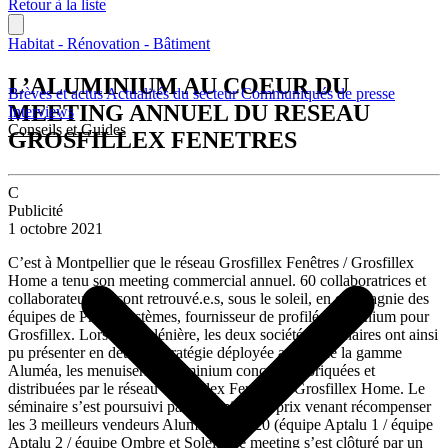
Retour à la liste
Habitat - Rénovation - Bâtiment
L’ALUMINIUM AU COEUR DU
Brèves et actus
Actualités du secteur
Communiqués de presse
MEETING ANNUEL DU RESEAU
Interviews
Conseils et Guides
GROSFILLEX FENETRES
C
Publicité
1 octobre 2021
C’est à Montpellier que le réseau Grosfillex Fenêtres / Grosfillex
Home a tenu son meeting commercial annuel. 60 collaboratrices et
collaborateurs se sont retrouvé.e.s, sous le soleil, en compagnie des
équipes de Profil Systèmes, fournisseur de profilés aluminium pour
Grosfillex. Lors de la plénière, les deux sociétés partenaires ont ainsi
pu présenter en détail la stratégie déployée autour de la gamme
Aluméa, les menuiseries aluminium conçues, fabriquées et
distribuées par le réseau Grosfillex Fenêtres / Grosfillex Home. Le
séminaire s’est poursuivi par la remise des prix venant récompenser
les 3 meilleurs vendeurs Aluminium 2020 (équipe Aptalu 1 / équipe
Aptalu 2 / équipe Ombre et Soleil) Le meeting s’est clôturé par un