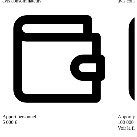
avis consommateurs
avis con
Apport personnel
Apport pe
5 000 €
100 000 
Voir la fi