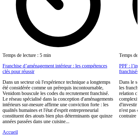
Temps de lecture : 5 min
Temps de l
Franchise d’aménagement intérieur : les compétences
PPF : l’in
clés pour réussir
franchisés
Dans un secteur où l'expérience technique a longtemps
Dans le se
été considérée comme un prérequis incontournable,
les franch
Venidom bouscule les codes du recrutement franchisé.
relation cl
Le réseau spécialisé dans la conception d'aménagements
complexité
intérieurs sur-mesure affirme une conviction forte : les
d'investir 
qualités humaines et l'état d'esprit entrepreneurial
n'est pas 
constituent des atouts bien plus déterminants que quinze
contraire d
années passées dans une cuisine...
Accueil