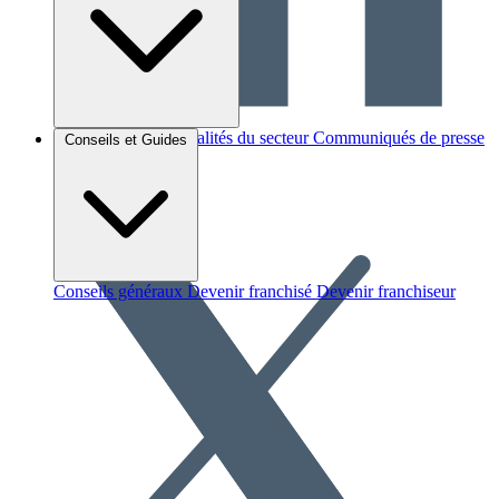
Brèves et actus
Actualités du secteur
Communiqués de presse
Conseils et Guides
Interviews
Conseils généraux
Devenir franchisé
Devenir franchiseur