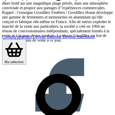
dîner festif sur une magnifique plage privée, dans une atmosphère
conviviale et propice aux partages d’’expériences commerciales.
Rappel : l’enseigne Grosfillex Fenêtres / Grosfillex Home développe
une gamme de fermetures et menuiseries en aluminium qu’elle
conçoit et fabrique elle-même en France. Afin de mieux exploiter le
marché de la vente aux particuliers, la société a créé en 1994 un
réseau de concessionnaires indépendants, spécialement formés à la
vente et à la pose de ses produits. Le réseau Grosfillex est fort de
Conseils généraux
Devenir franchisé
Devenir franchiseur
plus de 110 points de vente à ce jour.
Partager sur :
Ma sélection