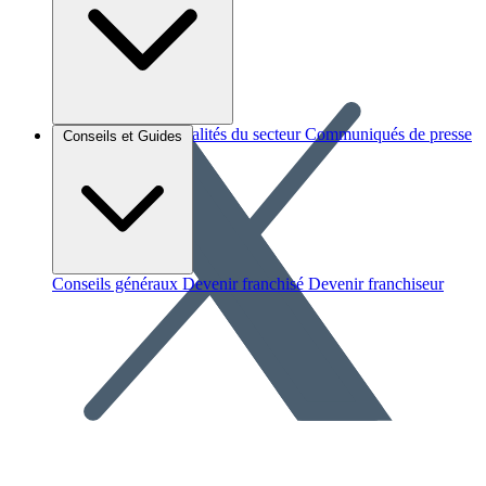
Brèves et actus
Actualités du secteur
Communiqués de presse
Conseils et Guides
Interviews
Conseils généraux
Devenir franchisé
Devenir franchiseur