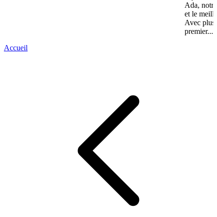
Ada, notre
et le meill
Avec plus 
premier...
Accueil