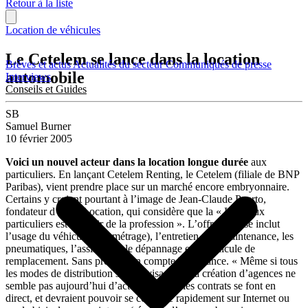
Retour à la liste
Location de véhicules
Le Cetelem se lance dans la location
Brèves et actus
Actualités du secteur
Communiqués de presse
automobile
Interviews
Conseils et Guides
SB
Samuel Burner
10 février 2005
Voici un nouvel acteur dans la location longue durée
aux
particuliers. En lançant Cetelem Renting, le Cetelem (filiale de BNP
Paribas), vient prendre place sur un marché encore embryonnaire.
Certains y croient pourtant à l’image de Jean-Claude Puerto,
fondateur d’Ucar Location, qui considère que la « LLD aux
particuliers est l’avenir de la profession ». L’offre de base inclut
l’usage du véhicule (kilométrage), l’entretien et la maintenance, les
pneumatiques, l’assistance, le dépannage et le véhicule de
remplacement. Sans prendre en compte l’assurance. « Même si tous
les modes de distribution sont envisagés », la création d’agences ne
semble pas aujourd’hui d’actualité. Tous les contrats se font en
direct, et devraient pouvoir se conclure rapidement sur Internet ou