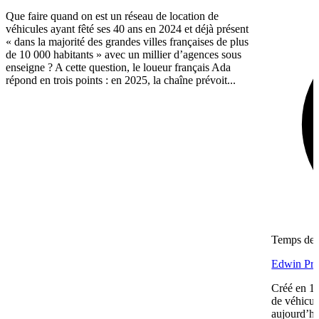
Que faire quand on est un réseau de location de
véhicules ayant fêté ses 40 ans en 2024 et déjà présent
« dans la majorité des grandes villes françaises de plus
de 10 000 habitants » avec un millier d’agences sous
enseigne ? A cette question, le loueur français Ada
répond en trois points : en 2025, la chaîne prévoit...
Temps de l
Edwin Prac
Créé en 19
de véhicul
aujourd’hu