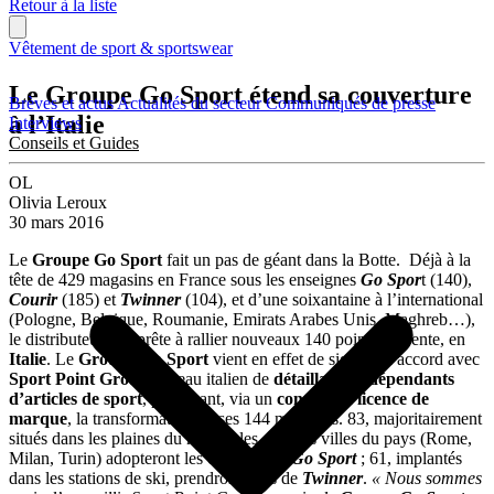
Retour à la liste
Vêtement de sport & sportswear
Le Groupe Go Sport étend sa couverture
Brèves et actus
Actualités du secteur
Communiqués de presse
à l’Italie
Interviews
Conseils et Guides
OL
Olivia Leroux
30 mars 2016
Le
Groupe Go Sport
fait un pas de géant dans la Botte. Déjà à la
tête de 429 magasins en France sous les enseignes
Go Spor
t (140),
Courir
(185) et
Twinner
(104), et d’une soixantaine à l’international
(Pologne, Belgique, Roumanie, Emirats Arabes Unis, Maghreb…),
le distributeur s’apprête à rallier nouveaux 140 points de vente, en
Italie
. Le
Groupe Go Sport
vient en effet de signer un accord avec
Sport Point Group
, réseau italien de
détaillants indépendants
d’articles de sport
, prévoyant, via un
contrat de licence de
marque
, la transformation de ses 144 magasins. 83, majoritairement
situés dans les plaines du nord et les grandes villes du pays (Rome,
Milan, Turin) adopteront les couleurs de
Go Sport
; 61, implantés
dans les stations de ski, prendront elles de
Twinner
.
« Nous sommes