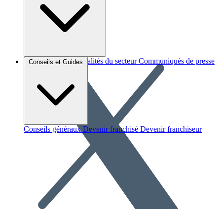
Brèves et actus
Actualités du secteur
Communiqués de presse
Conseils et Guides
Interviews
Conseils généraux
Devenir franchisé
Devenir franchiseur