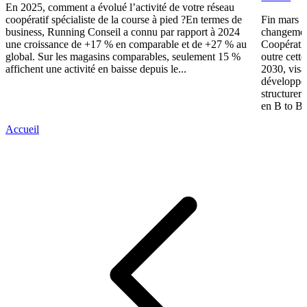
En 2025, comment a évolué l’activité de votre réseau
coopératif spécialiste de la course à pied ?En termes de
Fin mars 
business, Running Conseil a connu par rapport à 2024
changement
une croissance de +17 % en comparable et de +27 % au
Coopérativ
global. Sur les magasins comparables, seulement 15 %
outre cette
affichent une activité en baisse depuis le...
2030, visa
développer
structurer 
en B to B.
Accueil