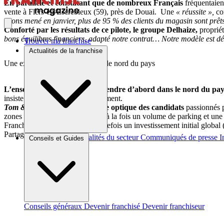
En parallèle et constatant que de nombreux Français
fréquentaien
vente à Flers-en-Escrebieux (59), près de Douai. Une
« réussite »,
co
avons mené en janvier, plus de 95 % des clients du magasin sont prê
Conforté par les résultats de ce pilote, le groupe Delhaize,
proprié
bons équilibres financiers, adapté notre contrat… Notre modèle est d
Trouver ma franchise
Actualités de la franchise
Une expansion qui débutera par le nord du pays
L’enseigne a l’intention de s’étendre d’abord dans le nord du pay
insiste le directeur du développement.
Tom & Co
recherche dans cette optique des candidats
passionnés 
zones commerciales leur offrant à la fois un volume de parking et une vi
Franchise Expo). Il annonce toutefois un investissement initial global
Partager sur :
Brèves et actus
Actualités du secteur
Communiqués de presse
I
Conseils et Guides
Conseils généraux
Devenir franchisé
Devenir franchiseur