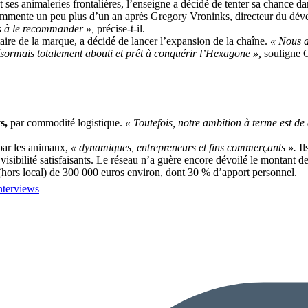
t ses animaleries frontalières, l’enseigne a décidé de tenter sa chance
mmente un peu plus d’un an après Gregory Vroninks, directeur du dév
ts à le recommander »,
précise-t-il.
taire de la marque, a décidé de lancer l’expansion de la chaîne.
« Nous a
ésormais totalement abouti et prêt à conquérir l’Hexagone »,
souligne 
s,
par commodité logistique.
« Toutefois, notre ambition à terme est de 
par les animaux,
« dynamiques, entrepreneurs et fins commerçants ».
Il
sibilité satisfaisants. Le réseau n’a guère encore dévoilé le montant de s
 (hors local) de 300 000 euros environ, dont 30 % d’apport personnel.
nterviews