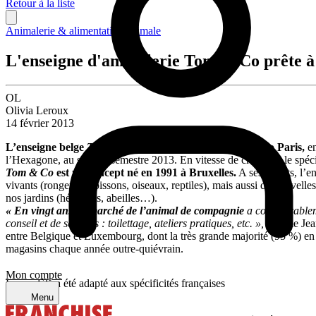
Retour à la liste
Animalerie & alimentation animale
L'enseigne d'animalerie Tom & Co prête à
OL
Olivia Leroux
14 février 2013
L’enseigne belge
Tom & Co
donnera sur Franchise Expo Paris,
e
l’Hexagone, au second semestre 2013. En vitesse de croisière, le spécia
Tom & Co
est un concept né en 1991 à Bruxelles.
A ses débuts, l’en
vivants (rongeurs, poissons, oiseaux, reptiles), mais aussi de nouvelle
nos jardins (hérissons, abeilles…).
« En vingt ans, le marché de l’animal de compagnie
a considérableme
conseil et de services : toilettage, ateliers pratiques, etc. »,
résume Jean
entre Belgique et Luxembourg, dont la très grande majorité (95 %) en
magasins chaque année outre-quiévrain.
Mon compte
Le modèle a été adapté aux spécificités françaises
Menu