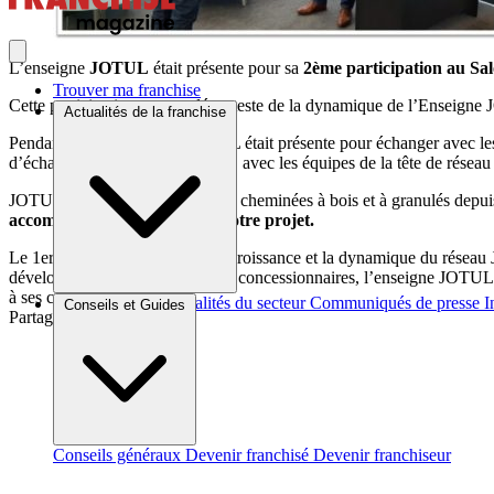
L’enseigne
JOTUL
était présente pour sa
2ème participation au Sa
Trouver ma franchise
Cette participation renouvelée atteste de la dynamique de l’Enseign
Actualités de la franchise
Pendant 4 jours, l’équipe JOTUL était présente pour échanger avec les 
d’échanger, en toute convivialité, avec les équipes de la tête de réseau 
JOTUL, spécialiste des poêles et cheminées à bois et à granulés depui
accompagné tout au long de votre projet.
Le 1er semestre 2023 illustre la croissance et la dynamique du réseau
développement de son réseau de concessionnaires, l’enseigne JOTUL c
à ses côtés !
Brèves et actus
Actualités du secteur
Communiqués de presse
I
Conseils et Guides
Partager sur :
Conseils généraux
Devenir franchisé
Devenir franchiseur