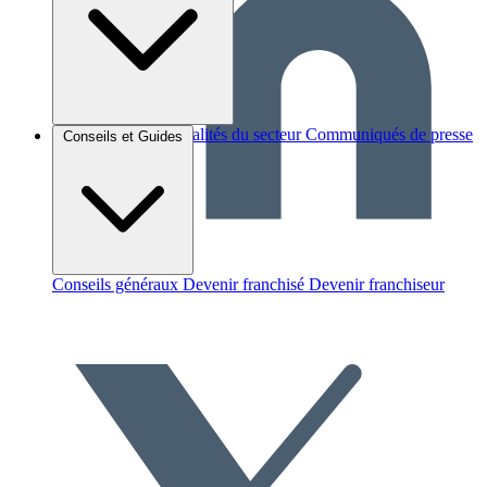
Brèves et actus
Actualités du secteur
Communiqués de presse
Conseils et Guides
Interviews
Conseils généraux
Devenir franchisé
Devenir franchiseur