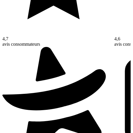
4,7
4,6
avis consommateurs
avis con