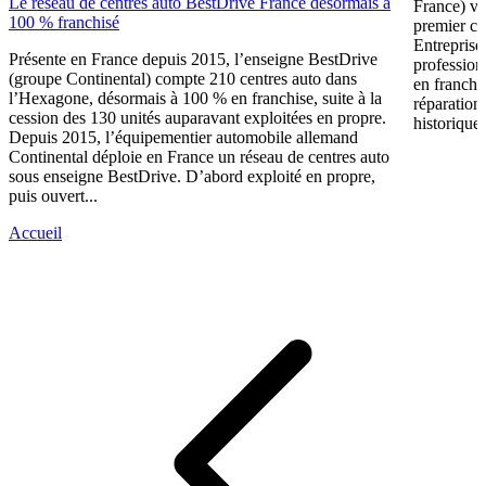
Le réseau de centres auto BestDrive France désormais à
France) vi
100 % franchisé
premier ce
Entreprise
Présente en France depuis 2015, l’enseigne BestDrive
profession
(groupe Continental) compte 210 centres auto dans
en franchi
l’Hexagone, désormais à 100 % en franchise, suite à la
réparation
cession des 130 unités auparavant exploitées en propre.
historique 
Depuis 2015, l’équipementier automobile allemand
Continental déploie en France un réseau de centres auto
sous enseigne BestDrive. D’abord exploité en propre,
puis ouvert...
Accueil