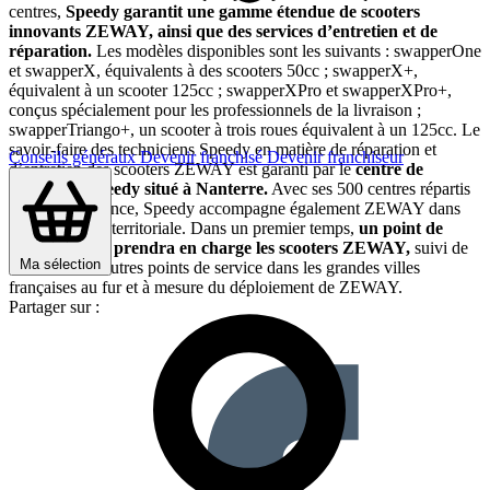
centres,
Speedy garantit une gamme étendue de scooters
innovants ZEWAY, ainsi que des services d’entretien et de
réparation.
Les modèles disponibles sont les suivants : swapperOne
et swapperX, équivalents à des scooters 50cc ; swapperX+,
équivalent à un scooter 125cc ; swapperXPro et swapperXPro+,
conçus spécialement pour les professionnels de la livraison ;
swapperTriango+, un scooter à trois roues équivalent à un 125cc. Le
savoir-faire des techniciens Speedy en matière de réparation et
Conseils généraux
Devenir franchisé
Devenir franchiseur
d’entretien des scooters ZEWAY est garanti par le
centre de
formation Speedy situé à Nanterre.
Avec ses 500 centres répartis
à travers la France, Speedy accompagne également ZEWAY dans
son expansion territoriale. Dans un premier temps,
un point de
service à Nice prendra en charge les scooters ZEWAY,
suivi de
Ma sélection
l’ouverture d’autres points de service dans les grandes villes
françaises au fur et à mesure du déploiement de ZEWAY.
Partager sur :