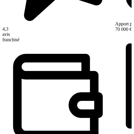
Apport pe
4,3
70 000 €
avis
franchisé