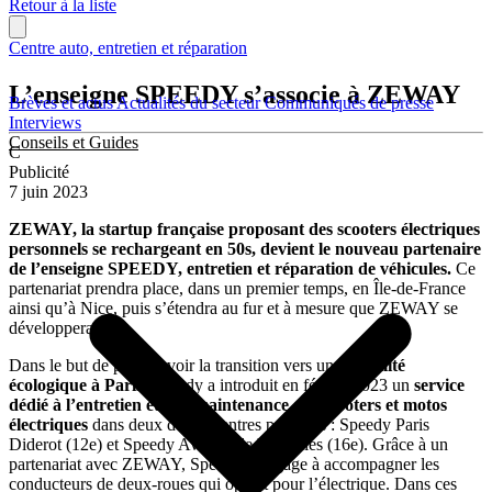
Retour à la liste
Centre auto, entretien et réparation
L’enseigne SPEEDY s’associe à ZEWAY
Brèves et actus
Actualités du secteur
Communiqués de presse
Interviews
Conseils et Guides
C
Publicité
7 juin 2023
ZEWAY, la startup française proposant des scooters électriques
personnels se rechargeant en 50s,
devient le nouveau partenaire
de l’enseigne SPEEDY, entretien et réparation de véhicules.
Ce
partenariat prendra place, dans un premier temps, en Île-de-France
ainsi qu’à Nice, puis s’étendra au fur et à mesure que ZEWAY se
développera.
Dans le but de promouvoir la transition vers une
mobilité
écologique à Paris,
Speedy a introduit en février 2023 un
service
dédié à l’entretien et à la maintenance des scooters et motos
électriques
dans deux de ses centres parisiens : Speedy Paris
Diderot (12e) et Speedy Avenue de Versailles (16e). Grâce à un
partenariat avec ZEWAY, Speedy s’engage à accompagner les
conducteurs de deux-roues qui optent pour l’électrique. Dans ces