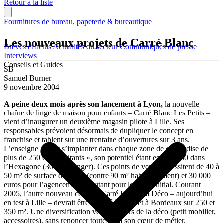
Retour à la liste
Fournitures de bureau, papeterie & bureautique
Les nouveaux projets de Carré Blanc
Brèves et actus
Actualités du secteur
Communiqués de presse
Interviews
Conseils et Guides
SB
Samuel Burner
9 novembre 2004
A peine deux mois après son lancement à Lyon,
la nouvelle
chaîne de linge de maison pour enfants – Carré Blanc Les Petits –
vient d’inaugurer un deuxième magasin pilote à Lille. Ses
responsables prévoient désormais de dupliquer le concept en
franchise et tablent sur une trentaine d’ouvertures sur 3 ans.
L’enseigne « veut s’implanter dans chaque zone de chalandise de
plus de 250 000 habitants », son potentiel étant estimé à 50 dans
l’Hexagone (30 à l’étranger). Ces points de vente nécessitent de 40 à
50 m² de surface de vente (contre 90 m² habituellement) et 30 000
euros pour l’agencement et autant pour le stock initial. Courant
2005, l’autre nouveau concept Carré Blanc La Déco – aujourd’hui
en test à Lille – devrait être décliné à Paris et à Bordeaux sur 250 et
350 m². Une diversification vers l’univers de la déco (petit mobilier,
accessoires), sans renoncer toutefois à son cœur de métier.