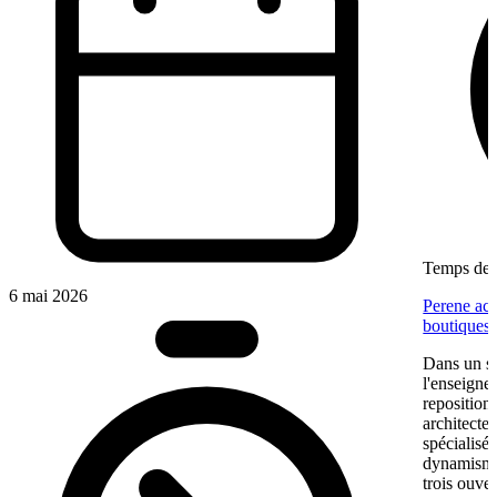
Temps de l
6 mai 2026
Perene acc
boutiques
Dans un se
l'enseigne
reposition
architectes
spécialisé
dynamisme 
trois ouve