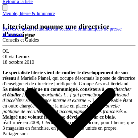
Retour à la liste
Meuble, literie & luminaire
Literieland nomme une directrice
Brèves et actus
Actualités du secteur
Communiqués de presse
d'enseigne
Interviews
Conseils et Guides
OL
Olivia Leroux
18 octobre 2010
Le spécialiste literie vient de confier le développement de son
réseau
à Marielle Planel, qui occupe désormais le poste de directrice
d’enseigne et de directrice juridique du Groupe Arsac-Literieland.
Sa mission, indique un communiqué, consistera à
« rechercher
et étudier
[…] les opportunités […] qui permettront à Literieland
d’accélérer sa croissance interne et externe »
. La responsable étant
en outre chargée de piloter la mise en place d’une
« nouvelle
politique de recrutement et d’accompagnement des franchisés ».
Malgré une volonté forte de se développer par ce biais
,
réaffirmée en 2008,
Literieland
ne compte encore, pour l’heure, que
3 magasins en franchise, en plus de ses 23 unités en propre.
Partager sur :