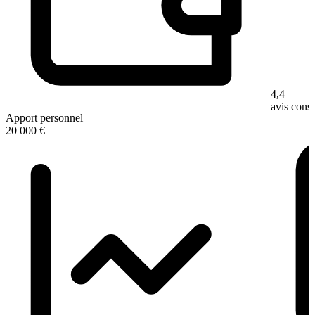
4,4
avis con
Apport personnel
20 000 €