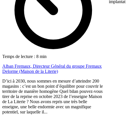
implantati
Temps de lecture : 8 min
Alban Fremaux, Directeur Général du groupe Fremaux
Delorme (Maison de la Literie)
D’ici à 2030, nous sommes en mesure d’atteindre 200
magasins : c’est un bon point d’équilibre pour couvrir le
territoire de manière homogène Quel bilan pouvez-vous
tirer de la reprise en octobre 2023 de l’enseigne Maison
de La Literie ? Nous avons repris une très belle
enseigne, une belle endormie avec un magnifique
potentiel, sur laquelle il...