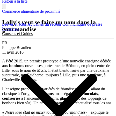
Retour à la liste
Commerce alimentaire de proximité
Lolly's veut se faire un nom dans la
Brèves et actus
Actualités du secteur
Communiqués de presse
gourmandise
Interviews
Conseils et Guides
PB
Philippe Beaulieu
11 avril 2016
A l’été 2015, un premier prototype d’une nouvelle enseigne dédiée
aux
bonbons
ouvrait ses portes rue de Béthune, en plein centre de
Lille, sous le nom de
Mix!s
. Il était bientôt suivi par une deuxième
succursale, rue Faidherbe, toujours à Lille, puis une troisième, à
Charleville-Mézières.
L’enseigne propose 350 variétés de friandises en vrac, allant du
classique à l’original :
bonbons
, mais également
chocolats
,
confiseries
à l’ancienne, pop-corn,
glaces
(avec des toppings de
bonbons bien sûr). Un tiers de la gamme est réactualisé tous les ans.
« Notre idée était de mixer toutes les gourmandises
« , explique le