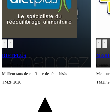
DIETPLUS
MARCH
Beauté – Forme – Santé
Commerces
Meilleur taux de confiance des franchisés
Meilleur 
TM2F 2026
TM2F 20