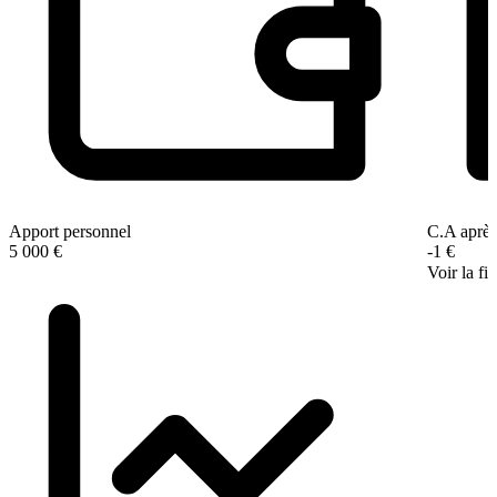
Apport personnel
C.A après
5 000 €
-1 €
Voir la fi