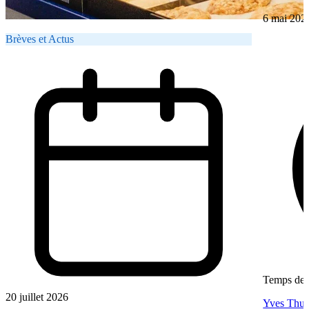
6 mai 202
Brèves et Actus
Temps de l
20 juillet 2026
Yves Thur