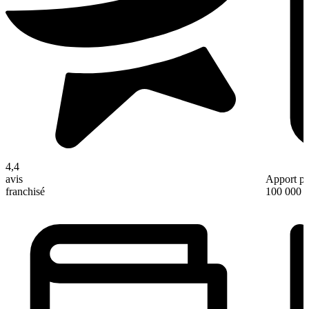
4,4
avis
Apport pe
franchisé
100 000 