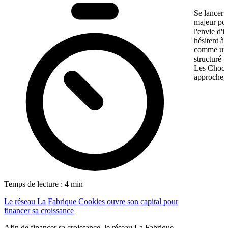
Se lancer 
majeur pou
l'envie d'
hésitent à 
comme une 
structuré 
Les Chocol
approche, 
Temps de lecture : 4 min
Le réseau La Fabrique Cookies ouvre son capital pour
financer sa croissance
Afin de financer sa croissance, le réseau La Fabrique