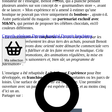
fondateur de l’enseigne, Benoit Pérotin, qui a planché pendant
plusieurs années sur son concept de « gourmandises store », avant
de se lancer. « Mon expérience m’a amené à estimer qu’une
boutique ne pouvait pas vivre uniquement du
bonbon
« , ajoute-t-il.
Autre particularité du magasin : un
partenariat exclusif avec
M&M’s
, qui permet de proposer les célèbres chocolats, en10
couleurs différentes.
Conseils généraux
Devenir franchisé
Devenir franchiseur
« La consommation de
confiseries
est avant tout portée par les
femmes, qui représentent les deux tiers des achats
, poursuit Benoit
Pérotin.
Nous avons donc orienté notre démarche commerciale vers
elles, afin de les fidéliser et de les faire revenir en boutique. Cela
passe par des promotions, des animations régulières, la mise en
avant de thèmes saisonniers et, bien sûr, un programme de
Ma sélection
fidélisation
« .
L’enseigne a été rebaptisée
Lolly’s
Sweet Expérience
pour être
développée, en
franchise
, dans les villes importantes ou les parcs de
loisirs. Une surface de 60 à 70 m² est nécessaire. Une première
ouverture avec un partenaire est espérée fin avril, et au moins cinq
d’ici un an.
Partager sur :