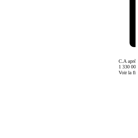
C.A après
1 330 000
Voir la fi