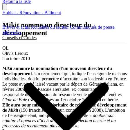
Retour à la liste
Habitat - Rénovation - Bâtiment
Mikit nomme un directeur du
Brèves et actus
Actualités du secteur
Communiqués de presse
développement
Interviews
Conseils et Guides
OL
Olivia Leroux
5 octobre 2010
Mikit
annonce la nomination d’un nouveau directeur du
développement
. Un recrutement qui, indique l’enseigne de maisons
individuelles, doit lui permettre d’accroître son leadership en France.
Le poste avait été laissé vacant par le départ de Gérard Galiana, en
février 2009. C’est Pascale Heraudet, ex-consultante puis
responsable de l’expansion du réseau de vente et pose de fenêtres
Clair de Baie
(38 franchises au 1er octobre 2010), qui en hérite.
Elle aura pour mission prioritaire de relancer le développement
de
Mikit
(150 franchises à ce jour, contre 189 en 2008). L’ambition
de l’enseigne étant, indique le communiqué, de
« doubler son
nombre d’agences d’ici 5 ans, avec une sélection accrue et un
processus de recrutement plus exigeant ».