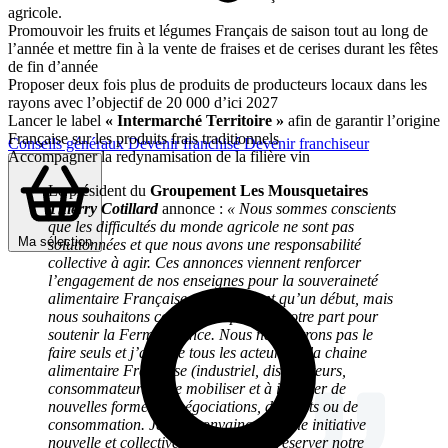
agricole.
Promouvoir les fruits et légumes Français de saison tout au long de
l’année et mettre fin à la vente de fraises et de cerises durant les fêtes
de fin d’année
Proposer deux fois plus de produits de producteurs locaux dans les
rayons avec l’objectif de 20 000 d’ici 2027
Lancer le label
« Intermarché Territoire »
afin de garantir l’origine
Française sur les produits frais traditionnels
Conseils généraux
Devenir franchisé
Devenir franchiseur
Accompagner la redynamisation de la filière vin
Le président du
Groupement Les Mousquetaires
Thierry Cotillard
annonce :
« Nous sommes conscients
que les difficultés du monde agricole ne sont pas
Ma sélection
solutionnées et que nous avons une responsabilité
collective à agir. Ces annonces viennent renforcer
l’engagement de nos enseignes pour la souveraineté
alimentaire Française. Elles ne sont qu’un début, mais
nous souhaitons continuer à prendre notre part pour
soutenir la Ferme France. Nous ne pourrons pas le
faire seuls et j’appelle tous les acteurs de la chaine
alimentaire Française (industriel, distributeurs,
consommateurs) à se mobiliser et à inventer de
nouvelles formes de négociations, d’achats ou de
consommation. Je suis convaincu qu’une initiative
nouvelle et collective permettra de préserver notre