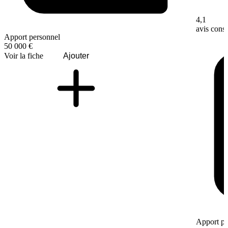
4,1
avis con
Apport personnel
50 000 €
Voir la fiche
Ajouter
Apport pe