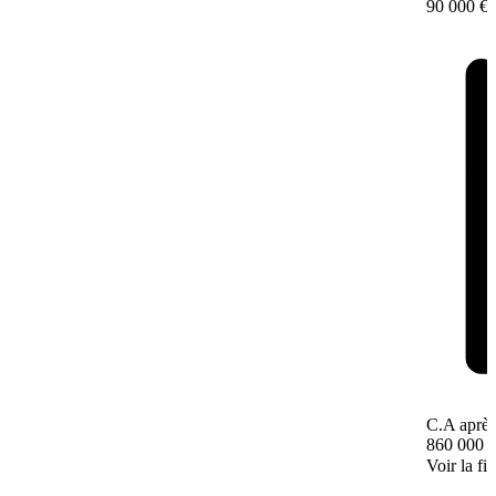
90 000 €
C.A après
860 000 
Voir la fi