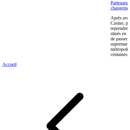
Partenaria
changemen
Après avoi
Casino, pu
reprendre
situés en 
de passer 
supermarc
métropolit
centaines 
Accueil