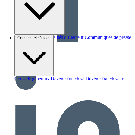
Brèves et actus
Actualités du secteur
Communiqués de presse
Conseils et Guides
Interviews
Conseils généraux
Devenir franchisé
Devenir franchiseur