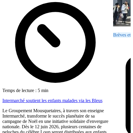
Brèves et 
Temps de lecture : 5 min
Intermarché soutient les enfants malades via les Bleus
Le Groupement Mousquetaires, à travers son enseigne
Intermarché, transforme le succès planétaire de sa
campagne de Noël en une initiative solidaire d'envergure
nationale. Dès le 12 juin 2026, plusieurs centaines de
peluches du célèbre Loup seront distribuées aux enfants