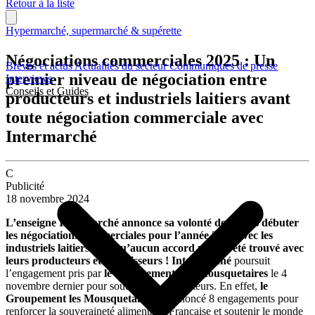
Retour à la liste
Hypermarché, supermarché & supérette
Négociations commerciales 2025 : Un
Brèves et actus
Actualités du secteur
Communiqués de presse
premier niveau de négociation entre
Interviews
Conseils et Guides
producteurs et industriels laitiers avant
toute négociation commerciale avec
Intermarché
C
Publicité
18 novembre 2024
L’enseigne Intermarché annonce sa volonté de ne pas débuter
les négociations commerciales pour l’année 2025 avec les
industriels laitiers tant qu’aucun accord n’aura été trouvé avec
leurs producteurs et fournisseurs !
Intermarché
poursuit
l’engagement pris par
le Groupement
Les Mousquetaires
le 4
novembre dernier pour soutenir les agriculteurs. En effet,
le
Groupement les Mousquetaires
a prononcé 8 engagements pour
renforcer la souveraineté alimentaire Française et soutenir le monde