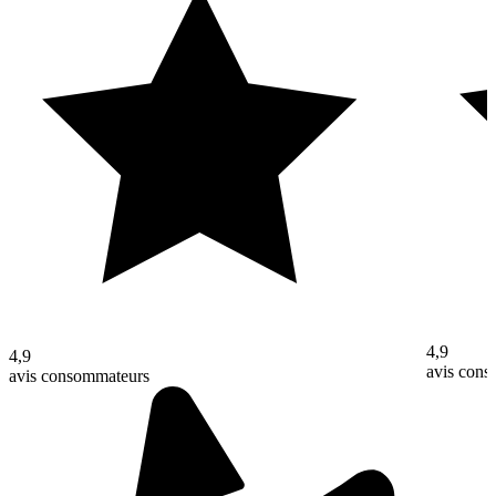
4,9
4,9
avis con
avis consommateurs