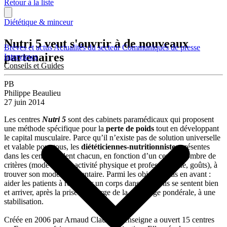
Retour à la liste
Diététique & minceur
Nutri 5 veut s'ouvrir à de nouveaux
Brèves et actus
Actualités du secteur
Communiqués de presse
partenaires
Interviews
Conseils et Guides
PB
Philippe Beaulieu
27 juin 2014
Les centres
Nutri 5
sont des cabinets paramédicaux qui proposent
une méthode spécifique pour la
perte de poids
tout en développant
le capital musculaire. Parce qu’il n’existe pas de solution universelle
et valable pour tous, les
diététiciennes-nutritionnistes
présentes
dans les centres aident chacun, en fonction d’un certain nombre de
critères (mode de vie, activité physique et professionnelle, goûts), à
trouver son modèle alimentaire. Parmi les objectifs mis en avant :
aider les patients à retrouver un corps dans lequel ils se sentent bien
et arriver, après la prise en charge de la surcharge pondérale, à une
stabilisation.
Créée en 2006 par Arnaud Claudel, l’enseigne a ouvert 15 centres