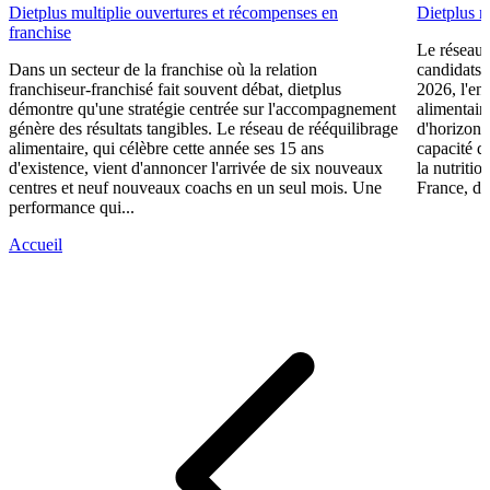
Dietplus multiplie ouvertures et récompenses en
Dietplus 
franchise
Le réseau 
Dans un secteur de la franchise où la relation
candidats 
franchiseur-franchisé fait souvent débat, dietplus
2026, l'en
démontre qu'une stratégie centrée sur l'accompagnement
alimentair
génère des résultats tangibles. Le réseau de rééquilibrage
d'horizons 
alimentaire, qui célèbre cette année ses 15 ans
capacité d
d'existence, vient d'annoncer l'arrivée de six nouveaux
la nutriti
centres et neuf nouveaux coachs en un seul mois. Une
France, die
performance qui...
Accueil