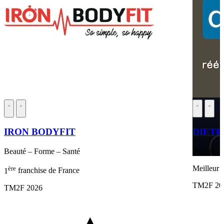
IRON BODYFIT
DIETP
Beauté – Forme – Santé
Beauté – 
ère
Meilleur 
1
franchise de France
TM2F 20
TM2F 2026