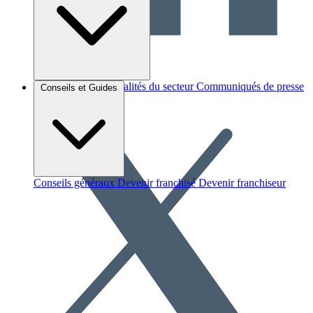
Brèves et actus
Actualités du secteur
Communiqués de presse
Conseils et Guides
Interviews
Conseils généraux
Devenir franchisé
Devenir franchiseur