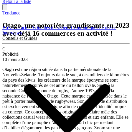
Retour à la liste
Tendance
Otago, une notoriéte grandissante en 2023
Brèves et actus
Actualités du secteur
Communiqués de presse
avec déjà 16 commerces en activité !
Interviews
Conseils et Guides
C
Publicité
10 mars 2023
Otago est une région située dans la partie méridionale de la
Nouvelle-Zélande. Toujours dans le sud, à des milliers de kilomètres
du pays des kiwis, les créateurs de la marque éponyme se sont
naturellement inspirés de cet antre du ballon ovale. Suite à la
seconde Coupe du monde de rugby, l’année 1993 marque la
naissance de l’enseigne Otago. Cette marque est spécialisée dans le
prêt-à-porter masculin, style rugbywear. Son modèle de distribution
est exclusivement sous enseigne afin de conserver l’identité propre
au concept. Ce concept à la fois original et populaire mêle des
collections casual wear adaptées aux hommes et aux enfants. Elle se
complète d’une panoplie d’accessoires sport chic permettant
d’habiller élégamment les papas et leurs garçons. Zoom sur une