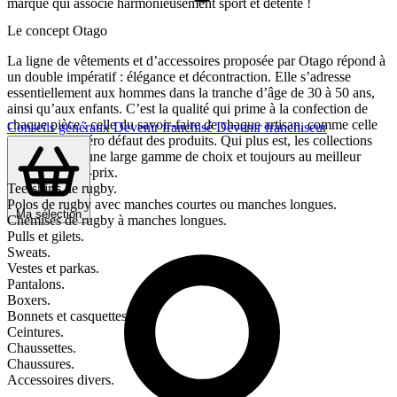
marque qui associe harmonieusement sport et détente !
Le concept Otago
La ligne de vêtements et d’accessoires proposée par Otago répond à
un double impératif : élégance et décontraction. Elle s’adresse
essentiellement aux hommes dans la tranche d’âge de 30 à 50 ans,
ainsi qu’aux enfants. C’est la qualité qui prime à la confection de
chaque pièce : celle du savoir-faire de chaque artisan, comme celle
Conseils généraux
Devenir franchisé
Devenir franchiseur
de la finition zéro défaut des produits. Qui plus est, les collections
Otago offrent une large gamme de choix et toujours au meilleur
rapport qualité-prix.
Tee-shirts de rugby.
Polos de rugby avec manches courtes ou manches longues.
Ma sélection
Chemises de rugby à manches longues.
Pulls et gilets.
Sweats.
Vestes et parkas.
Pantalons.
Boxers.
Bonnets et casquettes.
Ceintures.
Chaussettes.
Chaussures.
Accessoires divers.