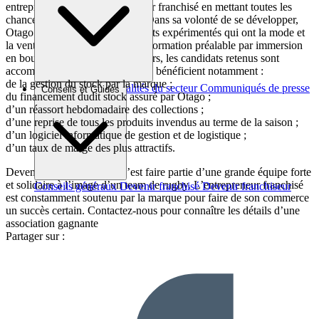
entrepreneur qui souhaite devenir franchisé en mettant toutes les
chances de succès de son côté. Dans sa volonté de se développer,
Otago recherche des commerçants expérimentés qui ont la mode et
la vente en passions. Après une formation préalable par immersion
en boutique d’une dizaine de jours, les candidats retenus sont
accompagnés en permanence. Ils bénéficient notamment :
de la gestion du stock par la marque ;
Brèves et actus
Actualités du secteur
Communiqués de presse
Conseils et Guides
du financement dudit stock assuré par Otago ;
Interviews
d’un réassort hebdomadaire des collections ;
d’une reprise de tous les produits invendus au terme de la saison ;
d’un logiciel informatique de gestion et de logistique ;
d’un taux de marge des plus attractifs.
Devenir franchisé Otago, c’est faire partie d’une grande équipe forte
et solidaire à l’image d’un team de rugby. L’entrepreneur franchisé
Conseils généraux
Devenir franchisé
Devenir franchiseur
est constamment soutenu par la marque pour faire de son commerce
un succès certain. Contactez-nous pour connaître les détails d’une
association gagnante
Partager sur :