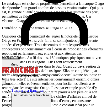
Le catalogue est riche de propositions permettant à la marque Otago
de répondre à un grand nombre de besoins vestimentaires. Qui plus
est, la grande qualité des produits, associée à la justesse des prix,
permettent de fidéliser les clients sans aucune difficulté. Un
vêtement Otago essayé, c’est un vêtement Otago adopté !
L’intérêt d’ouvrir une franchise Otago en 2023
Quelques chiffres permettent de jauger la notoriété de la marque
Otago en France. Au savoir-faire, se sont ajoutées plus de trente
années d’expérience. Trois décennies durant lesquelles les
concepteurs ont constamment eu à cœur de proposer des vêtements
répondant parfaitement aux envies et aux attentes des
Mon compte
consommateurs. Au fil des ans, 16 boutiques physiques ont ouvert
leurs portes dans l’Hexagone. Elles sont actuellement
Menu
essentiellement concentrées dans le Sud-Ouest du pays, région de
prédilection des créateurs de l’enseigne. Elles se complètent par
href= »https://www.otago-rugby.com/2-accueil »>une boutique en
ligne très active. Le site internet est constamment enrichi d’offres
promotionnelles et événementielles pour inciter les clients à se
rendre dans les magasins Otago. Il est par exemple possible d’y
Trouver ma franchise
acheter des cartes-cadeaux pour faire plaisir à son père ou à son
Actualités de la franchise
mari, sans risquer de se tromper. Le chiffre d’affaires annuel de
l’enseigne est de l’ordre de 5 millions d’euros, en constante
progression année après année. C’est le cocktail idéal pour un