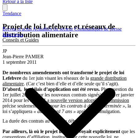
Retour à la liste
Tendance
Projet de loi Lefebvre et réseaux de
Brèves et actus
Actualités du secteur
Communiqués de presse
distribution alimentaire
Interviews
Conseils et Guides
JP
Jean-Pierre PAMIER
1 septembre 2011
De nombreux amendements
ont transformé le projet de loi
Lefebvre
du 1er juin visant les réseaux de la
grande distribution
alimentaire
. (Car c’est bien d’elle et d’elle seule qu’il s’agit).
D’abord, les délais d’application ont été revus.
Plus question du
1er juillet 2012 (pour les nouveaux contrats signés) et du 1er janvier
2014 pour les autres.
La nouvelle version adoptée en commission
précise seulement que
« pour les contrats à durée déterminée »
, la
loi s’appliquera
« au plus tard 7 ans »
après sa promulgation.
La durée des contrats au cœur du débat
Par ailleurs, là où le projet initial prévoyait explicitement
que les
conventions d’affiliation instituées par cette nouvelle loi ne