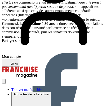
effectué en commissions et au ministère ».
Estimant que
« le projet
gouvernemental (avait) perdu ses airs de provoc »
,
il appelait ses
adhérents ainsi que ceux des autres groupements coopératifs
concernés (Intermarché et Système U) à
« rengainer
momentanément (leurs) projets de communication »
sur le sujet…
Comme si, lui qui estime à 30 ans
la durée nécessaire des relations
dans son réseau, était rassuré par l’exercice de réécriture de la
commission. Les députés, puis les sénateurs doivent encore
s’emparer du sujet.
Partager sur :
Mon compte
Menu
Trouver ma franchise
Actualités de la franchise