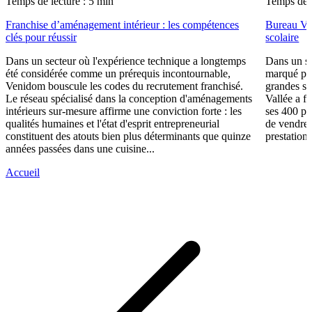
Temps de lecture : 5 min
Temps de l
Franchise d’aménagement intérieur : les compétences
Bureau Val
clés pour réussir
scolaire
Dans un secteur où l'expérience technique a longtemps
Dans un se
été considérée comme un prérequis incontournable,
marqué par
Venidom bouscule les codes du recrutement franchisé.
grandes su
Le réseau spécialisé dans la conception d'aménagements
Vallée a fa
intérieurs sur-mesure affirme une conviction forte : les
ses 400 po
qualités humaines et l'état d'esprit entrepreneurial
de vendre 
constituent des atouts bien plus déterminants que quinze
prestations
années passées dans une cuisine...
Accueil