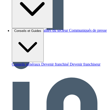
Brèves et actus
Actualités du secteur
Communiqués de presse
Conseils et Guides
Interviews
Conseils généraux
Devenir franchisé
Devenir franchiseur