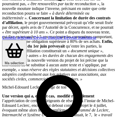
pourraient pas,
« être renouvelées par tacite reconduction »,
la
nouvelle mouture indique l’inverse, précisant en outre que cette
reconduction pourra se faire
« à durée déterminée ou
indéterminée ».
Concernant la limitation de durée des contrats
d’affiliation
, le projet gouvernemental prévoyait qu’elle serait fixée
par décret, après avis de l’Autorité de la Concurrence, et ne pourrait
« être supérieure à 10 ans ».
Ce point a disparu du nouveau texte,
qui fixe en revanche à 5 ans maximum les conventions comportant,
Conseils généraux
Devenir franchisé
Devenir franchiseur
pour l’affilié, une obligation supérieure à 80% de ses achats.
Enfin,
là où le projet du 1er juin prévoyait
qu’entre les parties, la
convention d’affiliation constituerait un
« document unique »
,
indiquant, entre autres
« les durées de chacun des engagements des
deux parties »
, la nouvelle version du projet de loi précise que la
Ma sélection
convention ne se substitue à aucun autre texte et s’applique, par
exemple,
« sous réserve des règles statutaires et décisions collectives
adoptées conformément aux lois relatives aux associations, aux
sociétés civiles, commerciales ou coopératives. »
Michel-Edouard Leclerc change de ton
Une version qui a, en tout cas, modifié radicalement
l’appréciation de certains dirigeants de réseaux. A l’instar de Michel-
Edouard Leclerc, encore vent debout contre le projet le 4 juillet,
évoquant même alors le
« démantèlement programmé de Leclerc,
Intermarché et Système U
» en France,) il saluait, le 7, le
« travail